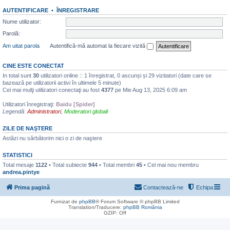
AUTENTIFICARE
•
ÎNREGISTRARE
Nume utilizator:
Parolă:
Am uitat parola
Autentifică-mă automat la fiecare vizită
CINE ESTE CONECTAT
In total sunt
30
utilizatori online :: 1 înregistrat, 0 ascunși și 29 vizitatori (date care se
bazează pe utilizatorii activi în ultimele 5 minute)
Cei mai mulţi utilizatori conectaţi au fost
4377
pe Mie Aug 13, 2025 6:09 am
Utilizatori înregistraţi:
Baidu [Spider]
Legendă:
Administratori
,
Moderatori globali
ZILE DE NAŞTERE
Astăzi nu sărbătorim nici o zi de naştere
STATISTICI
Total mesaje
1122
• Total subiecte
944
• Total membri
45
• Cel mai nou membru
andrea.pintye
Prima pagină
Contactează-ne
Echipa
Furnizat de
phpBB
® Forum Software © phpBB Limited
Translation/Traducere:
phpBB România
GZIP: Off