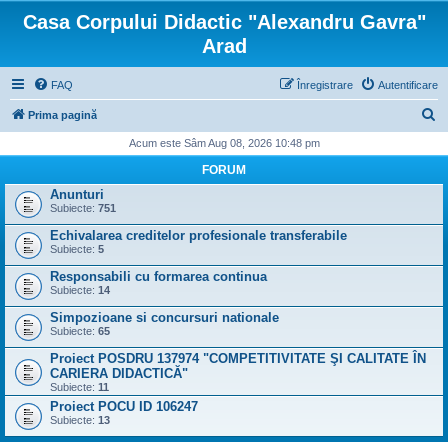
Casa Corpului Didactic "Alexandru Gavra"
Arad
FAQ
Înregistrare
Autentificare
C
Prima pagină
ă
Acum este Sâm Aug 08, 2026 10:48 pm
u
FORUM
t
Anunturi
Subiecte:
751
a
Echivalarea creditelor profesionale transferabile
r
Subiecte:
5
e
Responsabili cu formarea continua
Subiecte:
14
Simpozioane si concursuri nationale
Subiecte:
65
Proiect POSDRU 137974 "COMPETITIVITATE ŞI CALITATE ÎN
CARIERA DIDACTICĂ"
Subiecte:
11
Proiect POCU ID 106247
Subiecte:
13