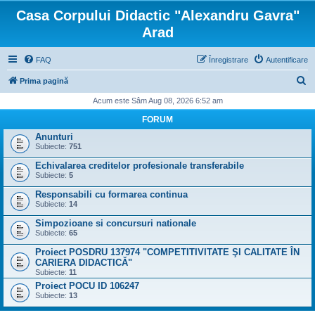
Casa Corpului Didactic "Alexandru Gavra"
Arad
FAQ
Înregistrare
Autentificare
C
Prima pagină
ă
Acum este Sâm Aug 08, 2026 6:52 am
u
FORUM
t
Anunturi
Subiecte:
751
a
Echivalarea creditelor profesionale transferabile
r
Subiecte:
5
e
Responsabili cu formarea continua
Subiecte:
14
Simpozioane si concursuri nationale
Subiecte:
65
Proiect POSDRU 137974 "COMPETITIVITATE ŞI CALITATE ÎN
CARIERA DIDACTICĂ"
Subiecte:
11
Proiect POCU ID 106247
Subiecte:
13