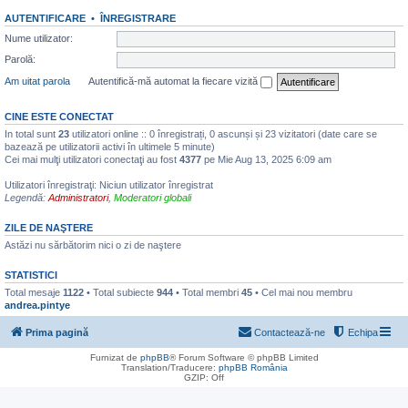
AUTENTIFICARE
•
ÎNREGISTRARE
Nume utilizator:
Parolă:
Am uitat parola
Autentifică-mă automat la fiecare vizită
CINE ESTE CONECTAT
In total sunt
23
utilizatori online :: 0 înregistrați, 0 ascunși și 23 vizitatori (date care se
bazează pe utilizatorii activi în ultimele 5 minute)
Cei mai mulţi utilizatori conectaţi au fost
4377
pe Mie Aug 13, 2025 6:09 am
Utilizatori înregistraţi: Niciun utilizator înregistrat
Legendă:
Administratori
,
Moderatori globali
ZILE DE NAŞTERE
Astăzi nu sărbătorim nici o zi de naştere
STATISTICI
Total mesaje
1122
• Total subiecte
944
• Total membri
45
• Cel mai nou membru
andrea.pintye
Prima pagină
Contactează-ne
Echipa
Furnizat de
phpBB
® Forum Software © phpBB Limited
Translation/Traducere:
phpBB România
GZIP: Off