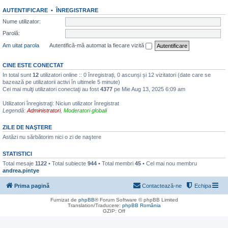
AUTENTIFICARE
•
ÎNREGISTRARE
Nume utilizator:
Parolă:
Am uitat parola
Autentifică-mă automat la fiecare vizită
CINE ESTE CONECTAT
In total sunt
12
utilizatori online :: 0 înregistrați, 0 ascunși și 12 vizitatori (date care se
bazează pe utilizatorii activi în ultimele 5 minute)
Cei mai mulţi utilizatori conectaţi au fost
4377
pe Mie Aug 13, 2025 6:09 am
Utilizatori înregistraţi: Niciun utilizator înregistrat
Legendă:
Administratori
,
Moderatori globali
ZILE DE NAŞTERE
Astăzi nu sărbătorim nici o zi de naştere
STATISTICI
Total mesaje
1122
• Total subiecte
944
• Total membri
45
• Cel mai nou membru
andrea.pintye
Prima pagină
Contactează-ne
Echipa
Furnizat de
phpBB
® Forum Software © phpBB Limited
Translation/Traducere:
phpBB România
GZIP: Off