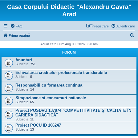
Casa Corpului Didactic "Alexandru Gavra"
Arad
FAQ
Înregistrare
Autentificare
C
Prima pagină
ă
Acum este Dum Aug 09, 2026 9:20 am
u
FORUM
t
Anunturi
Subiecte:
751
a
Echivalarea creditelor profesionale transferabile
r
Subiecte:
5
e
Responsabili cu formarea continua
Subiecte:
14
Simpozioane si concursuri nationale
Subiecte:
65
Proiect POSDRU 137974 "COMPETITIVITATE ŞI CALITATE ÎN
CARIERA DIDACTICĂ"
Subiecte:
11
Proiect POCU ID 106247
Subiecte:
13