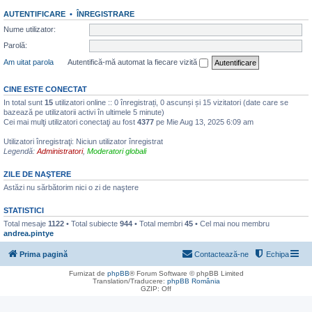
AUTENTIFICARE
•
ÎNREGISTRARE
Nume utilizator:
Parolă:
Am uitat parola
Autentifică-mă automat la fiecare vizită
CINE ESTE CONECTAT
In total sunt
15
utilizatori online :: 0 înregistrați, 0 ascunși și 15 vizitatori (date care se
bazează pe utilizatorii activi în ultimele 5 minute)
Cei mai mulţi utilizatori conectaţi au fost
4377
pe Mie Aug 13, 2025 6:09 am
Utilizatori înregistraţi: Niciun utilizator înregistrat
Legendă:
Administratori
,
Moderatori globali
ZILE DE NAŞTERE
Astăzi nu sărbătorim nici o zi de naştere
STATISTICI
Total mesaje
1122
• Total subiecte
944
• Total membri
45
• Cel mai nou membru
andrea.pintye
Prima pagină
Contactează-ne
Echipa
Furnizat de
phpBB
® Forum Software © phpBB Limited
Translation/Traducere:
phpBB România
GZIP: Off