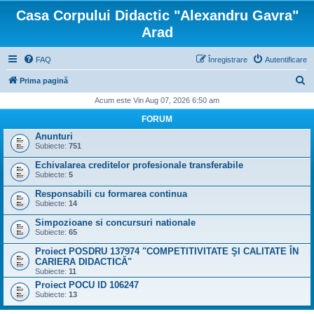
Casa Corpului Didactic "Alexandru Gavra"
Arad
FAQ
Înregistrare
Autentificare
C
Prima pagină
ă
Acum este Vin Aug 07, 2026 6:50 am
u
FORUM
t
Anunturi
Subiecte:
751
a
Echivalarea creditelor profesionale transferabile
r
Subiecte:
5
e
Responsabili cu formarea continua
Subiecte:
14
Simpozioane si concursuri nationale
Subiecte:
65
Proiect POSDRU 137974 "COMPETITIVITATE ŞI CALITATE ÎN
CARIERA DIDACTICĂ"
Subiecte:
11
Proiect POCU ID 106247
Subiecte:
13