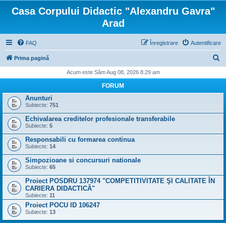
Casa Corpului Didactic "Alexandru Gavra"
Arad
FAQ
Înregistrare
Autentificare
C
Prima pagină
ă
Acum este Sâm Aug 08, 2026 8:29 am
u
FORUM
t
Anunturi
Subiecte:
751
a
Echivalarea creditelor profesionale transferabile
r
Subiecte:
5
e
Responsabili cu formarea continua
Subiecte:
14
Simpozioane si concursuri nationale
Subiecte:
65
Proiect POSDRU 137974 "COMPETITIVITATE ŞI CALITATE ÎN
CARIERA DIDACTICĂ"
Subiecte:
11
Proiect POCU ID 106247
Subiecte:
13