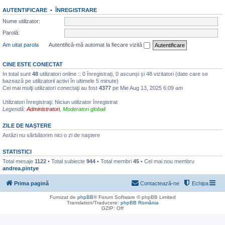
AUTENTIFICARE
•
ÎNREGISTRARE
Nume utilizator:
Parolă:
Am uitat parola
Autentifică-mă automat la fiecare vizită
CINE ESTE CONECTAT
In total sunt
48
utilizatori online :: 0 înregistrați, 0 ascunși și 48 vizitatori (date care se
bazează pe utilizatorii activi în ultimele 5 minute)
Cei mai mulţi utilizatori conectaţi au fost
4377
pe Mie Aug 13, 2025 6:09 am
Utilizatori înregistraţi: Niciun utilizator înregistrat
Legendă:
Administratori
,
Moderatori globali
ZILE DE NAŞTERE
Astăzi nu sărbătorim nici o zi de naştere
STATISTICI
Total mesaje
1122
• Total subiecte
944
• Total membri
45
• Cel mai nou membru
andrea.pintye
Prima pagină
Contactează-ne
Echipa
Furnizat de
phpBB
® Forum Software © phpBB Limited
Translation/Traducere:
phpBB România
GZIP: Off