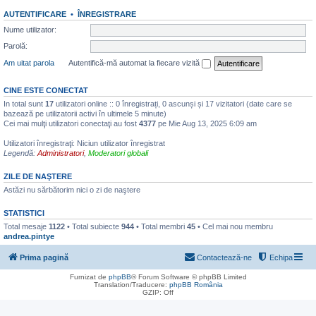
AUTENTIFICARE
•
ÎNREGISTRARE
Nume utilizator:
Parolă:
Am uitat parola
Autentifică-mă automat la fiecare vizită
CINE ESTE CONECTAT
In total sunt
17
utilizatori online :: 0 înregistrați, 0 ascunși și 17 vizitatori (date care se
bazează pe utilizatorii activi în ultimele 5 minute)
Cei mai mulţi utilizatori conectaţi au fost
4377
pe Mie Aug 13, 2025 6:09 am
Utilizatori înregistraţi: Niciun utilizator înregistrat
Legendă:
Administratori
,
Moderatori globali
ZILE DE NAŞTERE
Astăzi nu sărbătorim nici o zi de naştere
STATISTICI
Total mesaje
1122
• Total subiecte
944
• Total membri
45
• Cel mai nou membru
andrea.pintye
Prima pagină
Contactează-ne
Echipa
Furnizat de
phpBB
® Forum Software © phpBB Limited
Translation/Traducere:
phpBB România
GZIP: Off