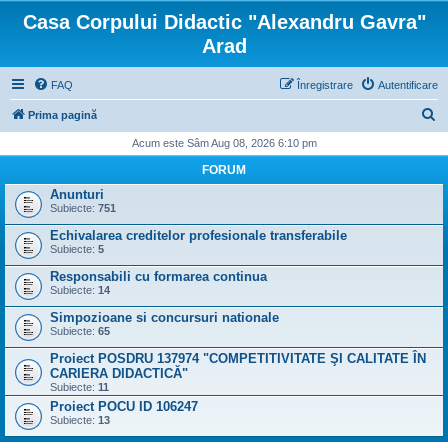
Casa Corpului Didactic "Alexandru Gavra"
Arad
FAQ
Înregistrare
Autentificare
C
Prima pagină
ă
Acum este Sâm Aug 08, 2026 6:10 pm
u
FORUM
t
Anunturi
Subiecte:
751
a
Echivalarea creditelor profesionale transferabile
r
Subiecte:
5
e
Responsabili cu formarea continua
Subiecte:
14
Simpozioane si concursuri nationale
Subiecte:
65
Proiect POSDRU 137974 "COMPETITIVITATE ŞI CALITATE ÎN
CARIERA DIDACTICĂ"
Subiecte:
11
Proiect POCU ID 106247
Subiecte:
13