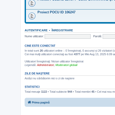
Proiect POCU ID 106247
AUTENTIFICARE
•
ÎNREGISTRARE
Nume utilizator:
Parolă:
CINE ESTE CONECTAT
In total sunt
26
utilizatori online :: 0 înregistrați, 0 ascunși și 26 vizitatori
Cei mai mulţi utilizatori conectaţi au fost
4377
pe Mie Aug 13, 2025 6:09 
Utilizatori înregistraţi: Niciun utilizator înregistrat
Legendă:
Administratori
,
Moderatori globali
ZILE DE NAŞTERE
Astăzi nu sărbătorim nici o zi de naştere
STATISTICI
Total mesaje
1122
• Total subiecte
944
• Total membri
45
• Cel mai nou 
Prima pagină