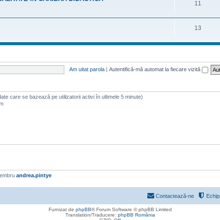
11
13
Am uitat parola
|
Autentifică-mă automat la fiecare vizită
 (date care se bazează pe utilizatorii activi în ultimele 5 minute)
am
membru
andrea.pintye
Contactează-ne
Echip
Furnizat de
phpBB
® Forum Software © phpBB Limited
Translation/Traducere:
phpBB România