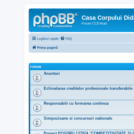
Casa Corpului Did
Forum CCD Arad
Legături rapide
FAQ
Prima pagină
FORUM
Anunturi
Echivalarea creditelor profesionale transferabile
Responsabili cu formarea continua
Simpozioane si concursuri nationale
Proiect POSDRU 137974 "COMPETITIVITATE ŞI