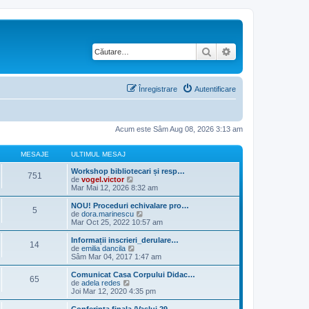
Căutare
Căutare avansată
Înregistrare
Autentificare
Acum este Sâm Aug 08, 2026 3:13 am
MESAJE
ULTIMUL MESAJ
Workshop bibliotecari și resp…
751
V
de
vogel.victor
e
Mar Mai 12, 2026 8:32 am
z
i
NOU! Proceduri echivalare pro…
5
u
V
de
dora.marinescu
l
e
Mar Oct 25, 2022 10:57 am
t
z
i
i
Informații inscrieri_derulare…
14
m
u
V
de
emilia dancila
u
l
e
Sâm Mar 04, 2017 1:47 am
l
t
z
m
i
i
Comunicat Casa Corpului Didac…
e
65
m
u
V
de
adela redes
s
u
l
e
Joi Mar 12, 2020 4:35 pm
a
l
t
z
j
m
i
i