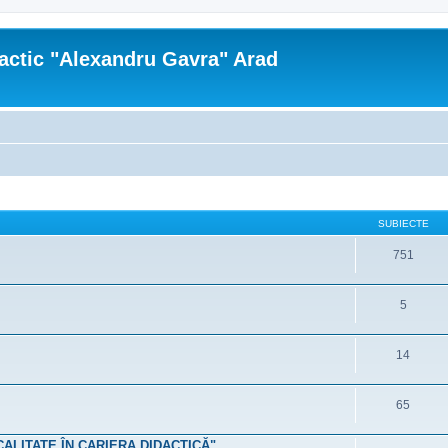
actic "Alexandru Gavra" Arad
SUBIECTE
751
5
14
65
 CALITATE ÎN CARIERA DIDACTICĂ"