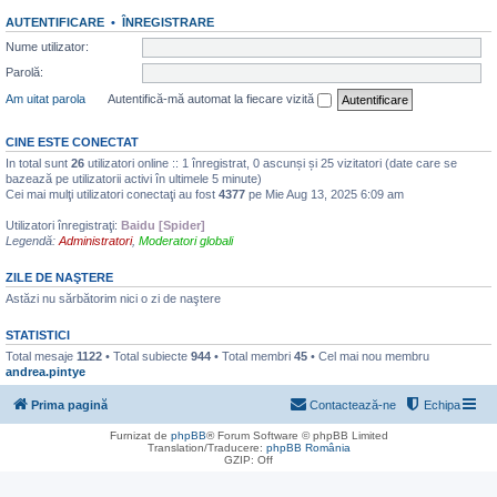
AUTENTIFICARE
•
ÎNREGISTRARE
Nume utilizator:
Parolă:
Am uitat parola
Autentifică-mă automat la fiecare vizită
CINE ESTE CONECTAT
In total sunt
26
utilizatori online :: 1 înregistrat, 0 ascunși și 25 vizitatori (date care se
bazează pe utilizatorii activi în ultimele 5 minute)
Cei mai mulţi utilizatori conectaţi au fost
4377
pe Mie Aug 13, 2025 6:09 am
Utilizatori înregistraţi:
Baidu [Spider]
Legendă:
Administratori
,
Moderatori globali
ZILE DE NAŞTERE
Astăzi nu sărbătorim nici o zi de naştere
STATISTICI
Total mesaje
1122
• Total subiecte
944
• Total membri
45
• Cel mai nou membru
andrea.pintye
Prima pagină
Contactează-ne
Echipa
Furnizat de
phpBB
® Forum Software © phpBB Limited
Translation/Traducere:
phpBB România
GZIP: Off