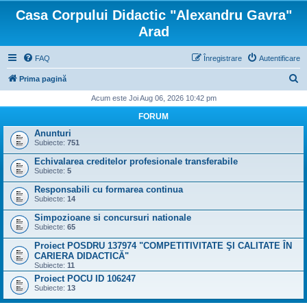
Casa Corpului Didactic "Alexandru Gavra"
Arad
FAQ
Înregistrare
Autentificare
C
Prima pagină
ă
Acum este Joi Aug 06, 2026 10:42 pm
u
FORUM
t
Anunturi
Subiecte:
751
a
Echivalarea creditelor profesionale transferabile
r
Subiecte:
5
e
Responsabili cu formarea continua
Subiecte:
14
Simpozioane si concursuri nationale
Subiecte:
65
Proiect POSDRU 137974 "COMPETITIVITATE ŞI CALITATE ÎN
CARIERA DIDACTICĂ"
Subiecte:
11
Proiect POCU ID 106247
Subiecte:
13