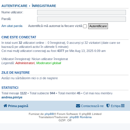
AUTENTIFICARE
•
ÎNREGISTRARE
Nume utilizator:
Parolă:
Am uitat parola
Autentifică-mă automat la fiecare vizită
CINE ESTE CONECTAT
In total sunt
32
utilizatori online :: 0 înregistrați, 0 ascunși și 32 vizitatori (date care se
bazează pe utilizatorii activi în ultimele 5 minute)
Cei mai mulţi utilizatori conectaţi au fost
4377
pe Mie Aug 13, 2025 6:09 am
Utilizatori înregistraţi: Niciun utilizator înregistrat
Legendă:
Administratori
,
Moderatori globali
ZILE DE NAŞTERE
Astăzi nu sărbătorim nici o zi de naştere
STATISTICI
Total mesaje
1122
• Total subiecte
944
• Total membri
45
• Cel mai nou membru
andrea.pintye
Prima pagină
Contactează-ne
Echipa
Furnizat de
phpBB
® Forum Software © phpBB Limited
Translation/Traducere:
phpBB România
GZIP: Off