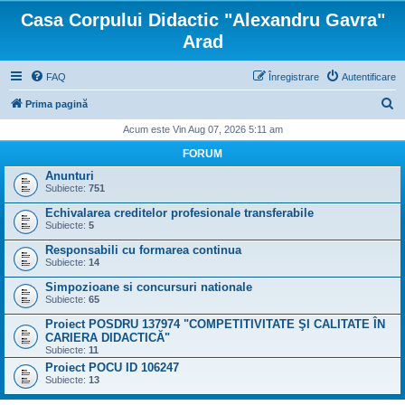
Casa Corpului Didactic "Alexandru Gavra"
Arad
FAQ
Înregistrare
Autentificare
C
Prima pagină
ă
Acum este Vin Aug 07, 2026 5:11 am
u
FORUM
t
Anunturi
Subiecte:
751
a
Echivalarea creditelor profesionale transferabile
r
Subiecte:
5
e
Responsabili cu formarea continua
Subiecte:
14
Simpozioane si concursuri nationale
Subiecte:
65
Proiect POSDRU 137974 "COMPETITIVITATE ŞI CALITATE ÎN
CARIERA DIDACTICĂ"
Subiecte:
11
Proiect POCU ID 106247
Subiecte:
13