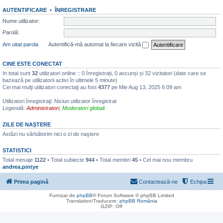
AUTENTIFICARE
•
ÎNREGISTRARE
Nume utilizator:
Parolă:
Am uitat parola
Autentifică-mă automat la fiecare vizită
CINE ESTE CONECTAT
In total sunt
32
utilizatori online :: 0 înregistrați, 0 ascunși și 32 vizitatori (date care se
bazează pe utilizatorii activi în ultimele 5 minute)
Cei mai mulţi utilizatori conectaţi au fost
4377
pe Mie Aug 13, 2025 6:09 am
Utilizatori înregistraţi: Niciun utilizator înregistrat
Legendă:
Administratori
,
Moderatori globali
ZILE DE NAŞTERE
Astăzi nu sărbătorim nici o zi de naştere
STATISTICI
Total mesaje
1122
• Total subiecte
944
• Total membri
45
• Cel mai nou membru
andrea.pintye
Prima pagină
Contactează-ne
Echipa
Furnizat de
phpBB
® Forum Software © phpBB Limited
Translation/Traducere:
phpBB România
GZIP: Off