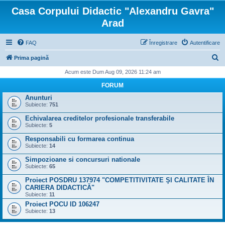
Casa Corpului Didactic "Alexandru Gavra"
Arad
FAQ
Înregistrare
Autentificare
C
Prima pagină
ă
Acum este Dum Aug 09, 2026 11:24 am
u
FORUM
t
Anunturi
Subiecte:
751
a
Echivalarea creditelor profesionale transferabile
r
Subiecte:
5
e
Responsabili cu formarea continua
Subiecte:
14
Simpozioane si concursuri nationale
Subiecte:
65
Proiect POSDRU 137974 "COMPETITIVITATE ŞI CALITATE ÎN
CARIERA DIDACTICĂ"
Subiecte:
11
Proiect POCU ID 106247
Subiecte:
13