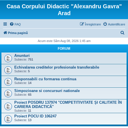
Casa Corpului Didactic "Alexandru Gavra"
Arad
FAQ
Înregistrare
Autentificare
C
Prima pagină
ă
Acum este Sâm Aug 08, 2026 1:45 am
u
FORUM
t
Anunturi
Subiecte:
751
a
Echivalarea creditelor profesionale transferabile
r
Subiecte:
5
e
Responsabili cu formarea continua
Subiecte:
14
Simpozioane si concursuri nationale
Subiecte:
65
Proiect POSDRU 137974 "COMPETITIVITATE ŞI CALITATE ÎN
CARIERA DIDACTICĂ"
Subiecte:
11
Proiect POCU ID 106247
Subiecte:
13