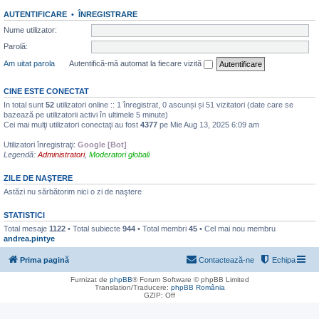
AUTENTIFICARE
•
ÎNREGISTRARE
Nume utilizator:
Parolă:
Am uitat parola
Autentifică-mă automat la fiecare vizită
CINE ESTE CONECTAT
In total sunt
52
utilizatori online :: 1 înregistrat, 0 ascunși și 51 vizitatori (date care se
bazează pe utilizatorii activi în ultimele 5 minute)
Cei mai mulţi utilizatori conectaţi au fost
4377
pe Mie Aug 13, 2025 6:09 am
Utilizatori înregistraţi:
Google [Bot]
Legendă:
Administratori
,
Moderatori globali
ZILE DE NAŞTERE
Astăzi nu sărbătorim nici o zi de naştere
STATISTICI
Total mesaje
1122
• Total subiecte
944
• Total membri
45
• Cel mai nou membru
andrea.pintye
Prima pagină
Contactează-ne
Echipa
Furnizat de
phpBB
® Forum Software © phpBB Limited
Translation/Traducere:
phpBB România
GZIP: Off