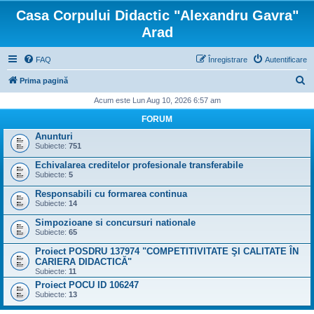
Casa Corpului Didactic "Alexandru Gavra"
Arad
FAQ
Înregistrare
Autentificare
C
Prima pagină
ă
Acum este Lun Aug 10, 2026 6:57 am
u
FORUM
t
Anunturi
Subiecte:
751
a
Echivalarea creditelor profesionale transferabile
r
Subiecte:
5
e
Responsabili cu formarea continua
Subiecte:
14
Simpozioane si concursuri nationale
Subiecte:
65
Proiect POSDRU 137974 "COMPETITIVITATE ŞI CALITATE ÎN
CARIERA DIDACTICĂ"
Subiecte:
11
Proiect POCU ID 106247
Subiecte:
13