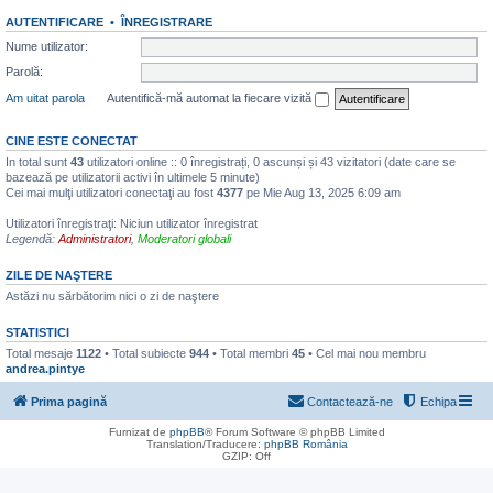
AUTENTIFICARE
•
ÎNREGISTRARE
Nume utilizator:
Parolă:
Am uitat parola
Autentifică-mă automat la fiecare vizită
CINE ESTE CONECTAT
In total sunt
43
utilizatori online :: 0 înregistrați, 0 ascunși și 43 vizitatori (date care se
bazează pe utilizatorii activi în ultimele 5 minute)
Cei mai mulţi utilizatori conectaţi au fost
4377
pe Mie Aug 13, 2025 6:09 am
Utilizatori înregistraţi: Niciun utilizator înregistrat
Legendă:
Administratori
,
Moderatori globali
ZILE DE NAŞTERE
Astăzi nu sărbătorim nici o zi de naştere
STATISTICI
Total mesaje
1122
• Total subiecte
944
• Total membri
45
• Cel mai nou membru
andrea.pintye
Prima pagină
Contactează-ne
Echipa
Furnizat de
phpBB
® Forum Software © phpBB Limited
Translation/Traducere:
phpBB România
GZIP: Off