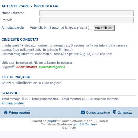
AUTENTIFICARE
•
ÎNREGISTRARE
Nume utilizator:
Parolă:
Am uitat parola
Autentifică-mă automat la fiecare vizită
CINE ESTE CONECTAT
In total sunt
47
utilizatori online :: 0 înregistrați, 0 ascunși și 47 vizitatori (date care se
bazează pe utilizatorii activi în ultimele 5 minute)
Cei mai mulţi utilizatori conectaţi au fost
4377
pe Mie Aug 13, 2025 6:09 am
Utilizatori înregistraţi: Niciun utilizator înregistrat
Legendă:
Administratori
,
Moderatori globali
ZILE DE NAŞTERE
Astăzi nu sărbătorim nici o zi de naştere
STATISTICI
Total mesaje
1122
• Total subiecte
944
• Total membri
45
• Cel mai nou membru
andrea.pintye
Prima pagină
Contactează-ne
Echipa
Furnizat de
phpBB
® Forum Software © phpBB Limited
Translation/Traducere:
phpBB România
GZIP: Off