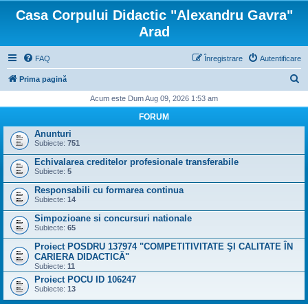
Casa Corpului Didactic "Alexandru Gavra"
Arad
FAQ
Înregistrare
Autentificare
C
Prima pagină
ă
Acum este Dum Aug 09, 2026 1:53 am
u
FORUM
t
Anunturi
Subiecte:
751
a
Echivalarea creditelor profesionale transferabile
r
Subiecte:
5
e
Responsabili cu formarea continua
Subiecte:
14
Simpozioane si concursuri nationale
Subiecte:
65
Proiect POSDRU 137974 "COMPETITIVITATE ŞI CALITATE ÎN
CARIERA DIDACTICĂ"
Subiecte:
11
Proiect POCU ID 106247
Subiecte:
13