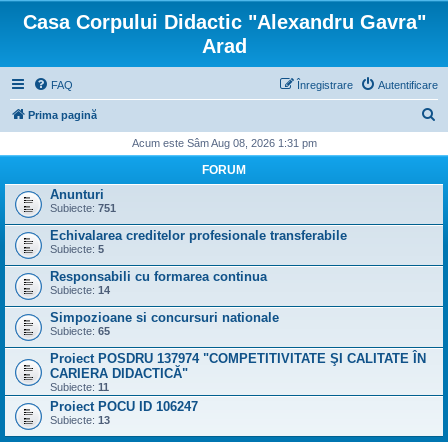
Casa Corpului Didactic "Alexandru Gavra"
Arad
FAQ
Înregistrare
Autentificare
C
Prima pagină
ă
Acum este Sâm Aug 08, 2026 1:31 pm
u
FORUM
t
Anunturi
Subiecte:
751
a
Echivalarea creditelor profesionale transferabile
r
Subiecte:
5
e
Responsabili cu formarea continua
Subiecte:
14
Simpozioane si concursuri nationale
Subiecte:
65
Proiect POSDRU 137974 "COMPETITIVITATE ŞI CALITATE ÎN
CARIERA DIDACTICĂ"
Subiecte:
11
Proiect POCU ID 106247
Subiecte:
13