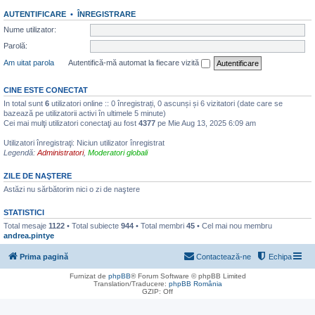
AUTENTIFICARE
•
ÎNREGISTRARE
Nume utilizator:
Parolă:
Am uitat parola
Autentifică-mă automat la fiecare vizită
CINE ESTE CONECTAT
In total sunt
6
utilizatori online :: 0 înregistrați, 0 ascunși și 6 vizitatori (date care se
bazează pe utilizatorii activi în ultimele 5 minute)
Cei mai mulţi utilizatori conectaţi au fost
4377
pe Mie Aug 13, 2025 6:09 am
Utilizatori înregistraţi: Niciun utilizator înregistrat
Legendă:
Administratori
,
Moderatori globali
ZILE DE NAŞTERE
Astăzi nu sărbătorim nici o zi de naştere
STATISTICI
Total mesaje
1122
• Total subiecte
944
• Total membri
45
• Cel mai nou membru
andrea.pintye
Prima pagină
Contactează-ne
Echipa
Furnizat de
phpBB
® Forum Software © phpBB Limited
Translation/Traducere:
phpBB România
GZIP: Off