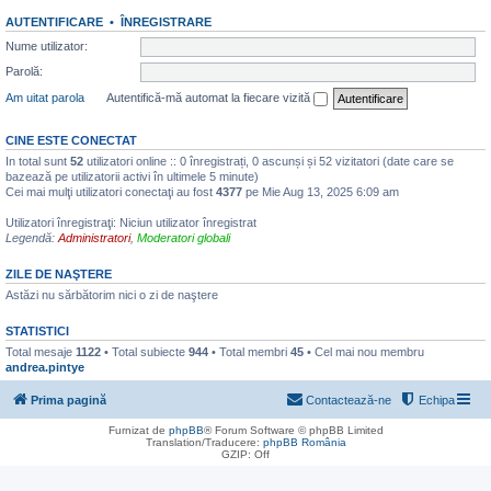
AUTENTIFICARE
•
ÎNREGISTRARE
Nume utilizator:
Parolă:
Am uitat parola
Autentifică-mă automat la fiecare vizită
CINE ESTE CONECTAT
In total sunt
52
utilizatori online :: 0 înregistrați, 0 ascunși și 52 vizitatori (date care se
bazează pe utilizatorii activi în ultimele 5 minute)
Cei mai mulţi utilizatori conectaţi au fost
4377
pe Mie Aug 13, 2025 6:09 am
Utilizatori înregistraţi: Niciun utilizator înregistrat
Legendă:
Administratori
,
Moderatori globali
ZILE DE NAŞTERE
Astăzi nu sărbătorim nici o zi de naştere
STATISTICI
Total mesaje
1122
• Total subiecte
944
• Total membri
45
• Cel mai nou membru
andrea.pintye
Prima pagină
Contactează-ne
Echipa
Furnizat de
phpBB
® Forum Software © phpBB Limited
Translation/Traducere:
phpBB România
GZIP: Off