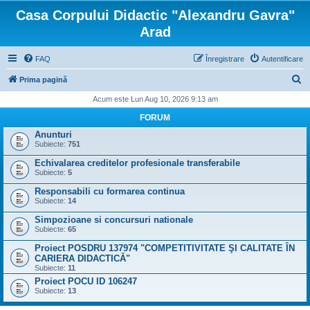
Casa Corpului Didactic "Alexandru Gavra"
Arad
FAQ
Înregistrare
Autentificare
C
Prima pagină
ă
Acum este Lun Aug 10, 2026 9:13 am
u
FORUM
t
Anunturi
Subiecte:
751
a
Echivalarea creditelor profesionale transferabile
r
Subiecte:
5
e
Responsabili cu formarea continua
Subiecte:
14
Simpozioane si concursuri nationale
Subiecte:
65
Proiect POSDRU 137974 "COMPETITIVITATE ŞI CALITATE ÎN
CARIERA DIDACTICĂ"
Subiecte:
11
Proiect POCU ID 106247
Subiecte:
13