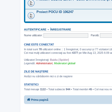
Proiect POCU ID 106247
AUTENTIFICARE
•
ÎNREGISTRARE
Nume utilizator:
Parolă:
CINE ESTE CONECTAT
In total sunt
78
utilizatori online :: 1 înregistrat, 0 ascunși și 77 vizitatori 
Cei mai mulţi utilizatori conectaţi au fost
4377
pe Mie Aug 13, 2025 6:09 
Utilizatori înregistraţi:
Baidu [Spider]
Legendă:
Administratori
,
Moderatori globali
ZILE DE NAŞTERE
Astăzi nu sărbătorim nici o zi de naştere
STATISTICI
Total mesaje
1122
• Total subiecte
944
• Total membri
45
• Cel mai nou 
Prima pagină