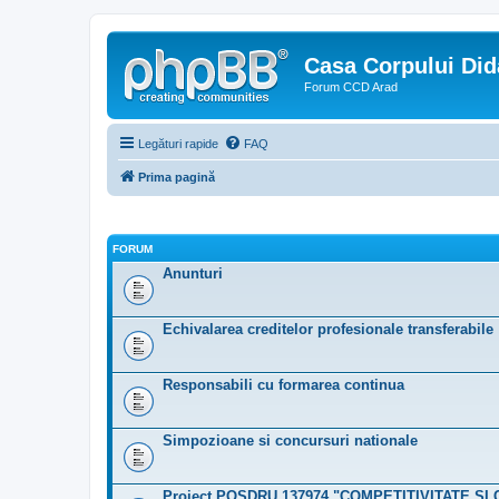
Casa Corpului Did
Forum CCD Arad
Legături rapide
FAQ
Prima pagină
FORUM
Anunturi
Echivalarea creditelor profesionale transferabile
Responsabili cu formarea continua
Simpozioane si concursuri nationale
Proiect POSDRU 137974 "COMPETITIVITATE ŞI