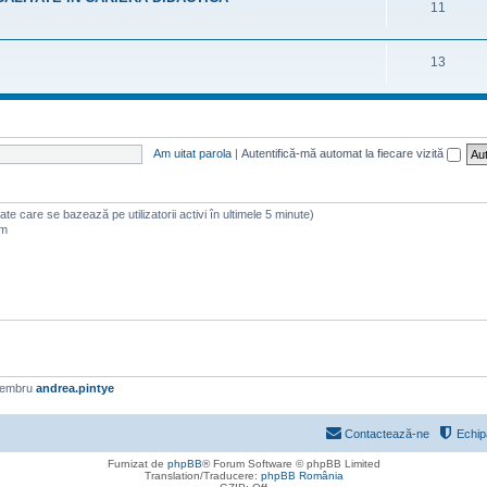
11
13
Am uitat parola
|
Autentifică-mă automat la fiecare vizită
(date care se bazează pe utilizatorii activi în ultimele 5 minute)
am
membru
andrea.pintye
Contactează-ne
Echip
Furnizat de
phpBB
® Forum Software © phpBB Limited
Translation/Traducere:
phpBB România