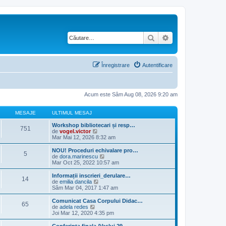
Căutare
Căutare avansată
Înregistrare
Autentificare
Acum este Sâm Aug 08, 2026 9:20 am
MESAJE
ULTIMUL MESAJ
Workshop bibliotecari și resp…
751
V
de
vogel.victor
e
Mar Mai 12, 2026 8:32 am
z
i
NOU! Proceduri echivalare pro…
5
u
V
de
dora.marinescu
l
e
Mar Oct 25, 2022 10:57 am
t
z
i
i
Informații inscrieri_derulare…
14
m
u
V
de
emilia dancila
u
l
e
Sâm Mar 04, 2017 1:47 am
l
t
z
m
i
i
Comunicat Casa Corpului Didac…
e
65
m
u
V
de
adela redes
s
u
l
e
Joi Mar 12, 2020 4:35 pm
a
l
t
z
j
m
i
i