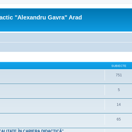
actic "Alexandru Gavra" Arad
SUBIECTE
751
5
14
65
 CALITATE ÎN CARIERA DIDACTICĂ"