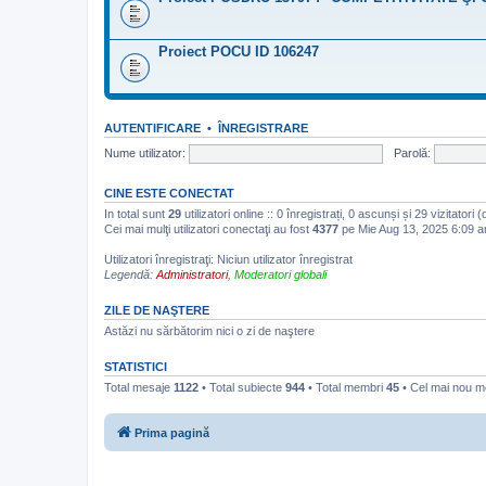
Proiect POCU ID 106247
AUTENTIFICARE
•
ÎNREGISTRARE
Nume utilizator:
Parolă:
CINE ESTE CONECTAT
In total sunt
29
utilizatori online :: 0 înregistrați, 0 ascunși și 29 vizitatori
Cei mai mulţi utilizatori conectaţi au fost
4377
pe Mie Aug 13, 2025 6:09 
Utilizatori înregistraţi: Niciun utilizator înregistrat
Legendă:
Administratori
,
Moderatori globali
ZILE DE NAŞTERE
Astăzi nu sărbătorim nici o zi de naştere
STATISTICI
Total mesaje
1122
• Total subiecte
944
• Total membri
45
• Cel mai nou 
Prima pagină