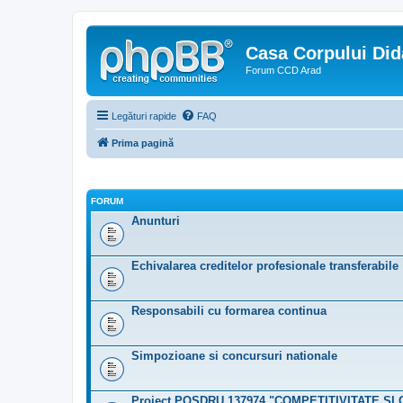
Casa Corpului Did
Forum CCD Arad
Legături rapide
FAQ
Prima pagină
FORUM
Anunturi
Echivalarea creditelor profesionale transferabile
Responsabili cu formarea continua
Simpozioane si concursuri nationale
Proiect POSDRU 137974 "COMPETITIVITATE ŞI