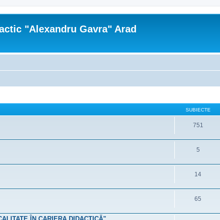
actic "Alexandru Gavra" Arad
SUBIECTE
751
5
14
65
 CALITATE ÎN CARIERA DIDACTICĂ"