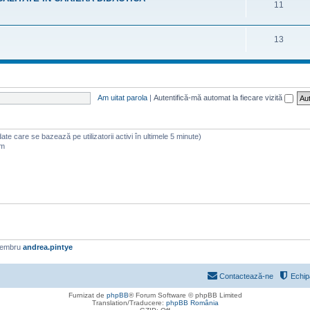
11
13
Am uitat parola
|
Autentifică-mă automat la fiecare vizită
 (date care se bazează pe utilizatorii activi în ultimele 5 minute)
am
membru
andrea.pintye
Contactează-ne
Echip
Furnizat de
phpBB
® Forum Software © phpBB Limited
Translation/Traducere:
phpBB România