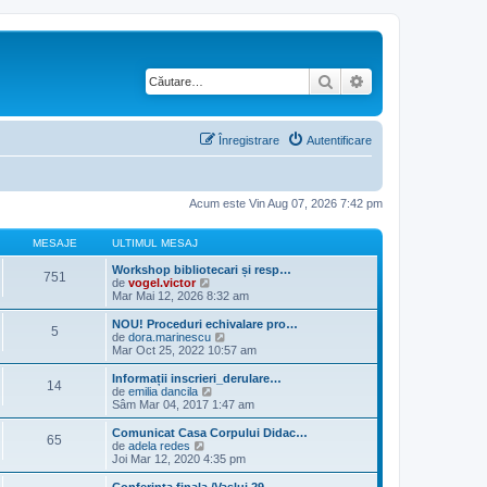
Căutare
Căutare avansată
Înregistrare
Autentificare
Acum este Vin Aug 07, 2026 7:42 pm
MESAJE
ULTIMUL MESAJ
Workshop bibliotecari și resp…
751
V
de
vogel.victor
e
Mar Mai 12, 2026 8:32 am
z
i
NOU! Proceduri echivalare pro…
5
u
V
de
dora.marinescu
l
e
Mar Oct 25, 2022 10:57 am
t
z
i
i
Informații inscrieri_derulare…
14
m
u
V
de
emilia dancila
u
l
e
Sâm Mar 04, 2017 1:47 am
l
t
z
m
i
i
Comunicat Casa Corpului Didac…
e
65
m
u
V
de
adela redes
s
u
l
e
Joi Mar 12, 2020 4:35 pm
a
l
t
z
j
m
i
i