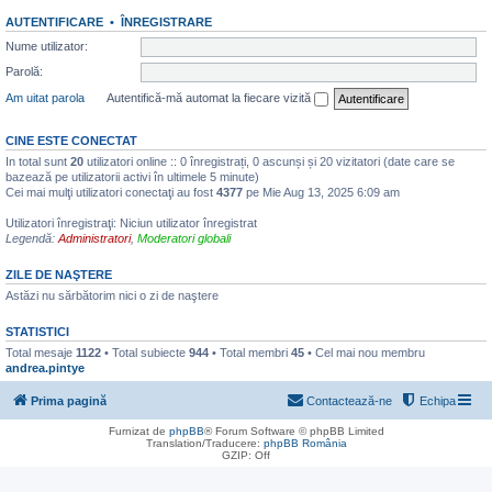
AUTENTIFICARE
•
ÎNREGISTRARE
Nume utilizator:
Parolă:
Am uitat parola
Autentifică-mă automat la fiecare vizită
CINE ESTE CONECTAT
In total sunt
20
utilizatori online :: 0 înregistrați, 0 ascunși și 20 vizitatori (date care se
bazează pe utilizatorii activi în ultimele 5 minute)
Cei mai mulţi utilizatori conectaţi au fost
4377
pe Mie Aug 13, 2025 6:09 am
Utilizatori înregistraţi: Niciun utilizator înregistrat
Legendă:
Administratori
,
Moderatori globali
ZILE DE NAŞTERE
Astăzi nu sărbătorim nici o zi de naştere
STATISTICI
Total mesaje
1122
• Total subiecte
944
• Total membri
45
• Cel mai nou membru
andrea.pintye
Prima pagină
Contactează-ne
Echipa
Furnizat de
phpBB
® Forum Software © phpBB Limited
Translation/Traducere:
phpBB România
GZIP: Off