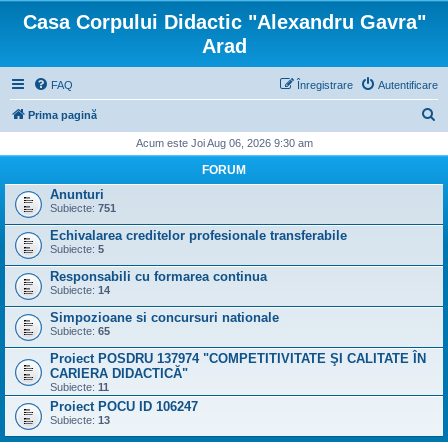
Casa Corpului Didactic "Alexandru Gavra"
Arad
FAQ
Înregistrare
Autentificare
C
Prima pagină
ă
Acum este Joi Aug 06, 2026 9:30 am
u
FORUM
t
Anunturi
Subiecte:
751
a
Echivalarea creditelor profesionale transferabile
r
Subiecte:
5
e
Responsabili cu formarea continua
Subiecte:
14
Simpozioane si concursuri nationale
Subiecte:
65
Proiect POSDRU 137974 "COMPETITIVITATE ŞI CALITATE ÎN
CARIERA DIDACTICĂ"
Subiecte:
11
Proiect POCU ID 106247
Subiecte:
13