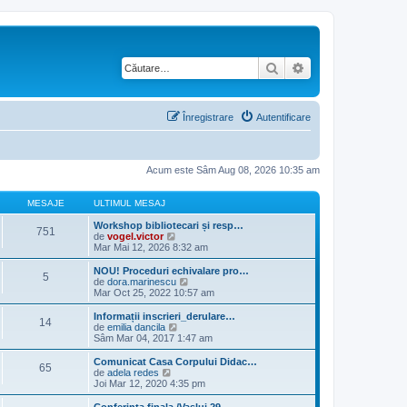
Căutare
Căutare avansată
Înregistrare
Autentificare
Acum este Sâm Aug 08, 2026 10:35 am
MESAJE
ULTIMUL MESAJ
Workshop bibliotecari și resp…
751
V
de
vogel.victor
e
Mar Mai 12, 2026 8:32 am
z
i
NOU! Proceduri echivalare pro…
5
u
V
de
dora.marinescu
l
e
Mar Oct 25, 2022 10:57 am
t
z
i
i
Informații inscrieri_derulare…
14
m
u
V
de
emilia dancila
u
l
e
Sâm Mar 04, 2017 1:47 am
l
t
z
m
i
i
Comunicat Casa Corpului Didac…
e
65
m
u
V
de
adela redes
s
u
l
e
Joi Mar 12, 2020 4:35 pm
a
l
t
z
j
m
i
i