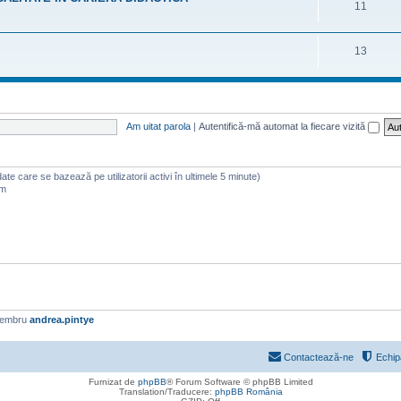
11
13
Am uitat parola
|
Autentifică-mă automat la fiecare vizită
 (date care se bazează pe utilizatorii activi în ultimele 5 minute)
am
membru
andrea.pintye
Contactează-ne
Echip
Furnizat de
phpBB
® Forum Software © phpBB Limited
Translation/Traducere:
phpBB România