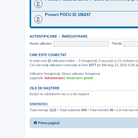
Proiect POCU ID 106247
AUTENTIFICARE
•
ÎNREGISTRARE
Nume utilizator:
Parolă:
CINE ESTE CONECTAT
In total sunt
21
utilizatori online :: 0 înregistrați, 0 ascunși și 21 vizitatori
Cei mai mulţi utilizatori conectaţi au fost
4377
pe Mie Aug 13, 2025 6:09 
Utilizatori înregistraţi: Niciun utilizator înregistrat
Legendă:
Administratori
,
Moderatori globali
ZILE DE NAŞTERE
Astăzi nu sărbătorim nici o zi de naştere
STATISTICI
Total mesaje
1122
• Total subiecte
944
• Total membri
45
• Cel mai nou 
Prima pagină