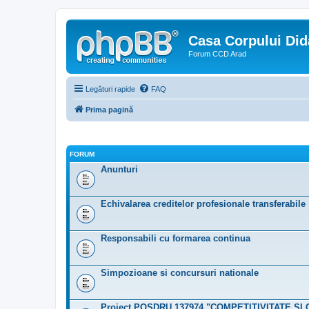
Casa Corpului Did
Forum CCD Arad
Legături rapide
FAQ
Prima pagină
FORUM
Anunturi
Echivalarea creditelor profesionale transferabile
Responsabili cu formarea continua
Simpozioane si concursuri nationale
Proiect POSDRU 137974 "COMPETITIVITATE ŞI