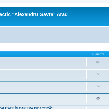
actic "Alexandru Gavra" Arad
SUBIECTE
751
5
14
65
 CALITATE ÎN CARIERA DIDACTICĂ"