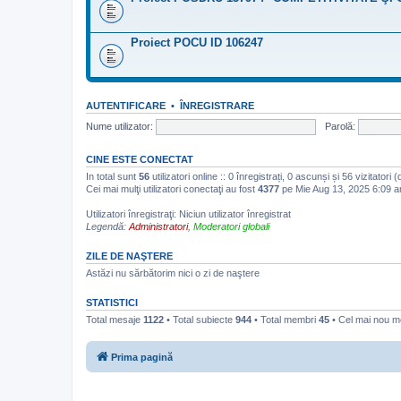
Proiect POCU ID 106247
AUTENTIFICARE
•
ÎNREGISTRARE
Nume utilizator:
Parolă:
CINE ESTE CONECTAT
In total sunt
56
utilizatori online :: 0 înregistrați, 0 ascunși și 56 vizitatori
Cei mai mulţi utilizatori conectaţi au fost
4377
pe Mie Aug 13, 2025 6:09 
Utilizatori înregistraţi: Niciun utilizator înregistrat
Legendă:
Administratori
,
Moderatori globali
ZILE DE NAŞTERE
Astăzi nu sărbătorim nici o zi de naştere
STATISTICI
Total mesaje
1122
• Total subiecte
944
• Total membri
45
• Cel mai nou 
Prima pagină