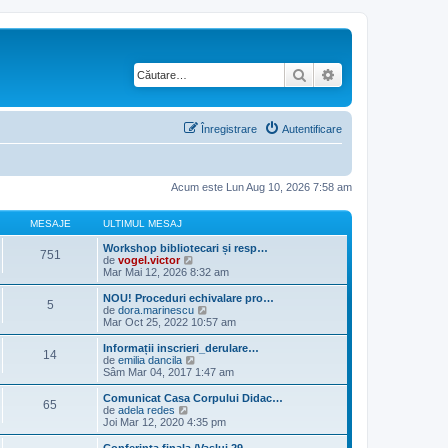
Căutare
Căutare avansată
Înregistrare
Autentificare
Acum este Lun Aug 10, 2026 7:58 am
MESAJE
ULTIMUL MESAJ
Workshop bibliotecari și resp…
751
V
de
vogel.victor
e
Mar Mai 12, 2026 8:32 am
z
i
NOU! Proceduri echivalare pro…
5
u
V
de
dora.marinescu
l
e
Mar Oct 25, 2022 10:57 am
t
z
i
i
Informații inscrieri_derulare…
14
m
u
V
de
emilia dancila
u
l
e
Sâm Mar 04, 2017 1:47 am
l
t
z
m
i
i
Comunicat Casa Corpului Didac…
e
65
m
u
V
de
adela redes
s
u
l
e
Joi Mar 12, 2020 4:35 pm
a
l
t
z
j
m
i
i