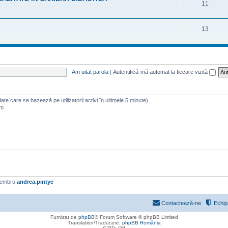
11
13
Am uitat parola
|
Autentifică-mă automat la fiecare vizită
 (date care se bazează pe utilizatorii activi în ultimele 5 minute)
am
membru
andrea.pintye
Contactează-ne
Echip
Furnizat de
phpBB
® Forum Software © phpBB Limited
Translation/Traducere:
phpBB România