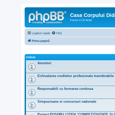
Casa Corpului Did
Forum CCD Arad
Legături rapide
FAQ
Prima pagină
FORUM
Anunturi
Echivalarea creditelor profesionale transferabile
Responsabili cu formarea continua
Simpozioane si concursuri nationale
Proiect POSDRU 137974 "COMPETITIVITATE ŞI