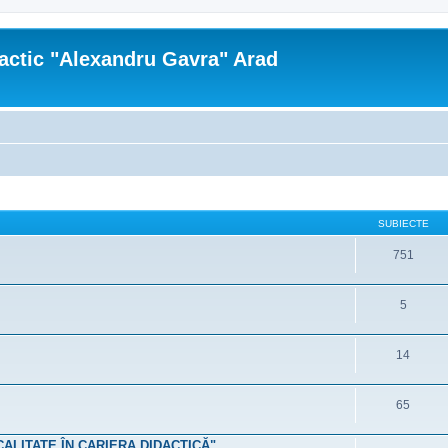
actic "Alexandru Gavra" Arad
SUBIECTE
751
5
14
65
 CALITATE ÎN CARIERA DIDACTICĂ"