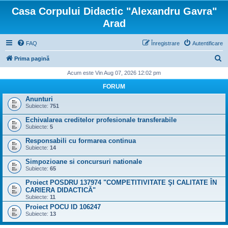
Casa Corpului Didactic "Alexandru Gavra"
Arad
FAQ
Înregistrare
Autentificare
C
Prima pagină
ă
Acum este Vin Aug 07, 2026 12:02 pm
u
FORUM
t
Anunturi
Subiecte:
751
a
Echivalarea creditelor profesionale transferabile
r
Subiecte:
5
e
Responsabili cu formarea continua
Subiecte:
14
Simpozioane si concursuri nationale
Subiecte:
65
Proiect POSDRU 137974 "COMPETITIVITATE ŞI CALITATE ÎN
CARIERA DIDACTICĂ"
Subiecte:
11
Proiect POCU ID 106247
Subiecte:
13