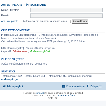
AUTENTIFICARE
•
ÎNREGISTRARE
Nume utilizator:
Parolă:
Am uitat parola
Autentifică-mă automat la fiecare vizită
CINE ESTE CONECTAT
In total sunt
32
utilizatori online :: 0 înregistrați, 0 ascunși și 32 vizitatori (date care se
bazează pe utilizatorii activi în ultimele 5 minute)
Cei mai mulţi utilizatori conectaţi au fost
4377
pe Mie Aug 13, 2025 6:09 am
Utilizatori înregistraţi: Niciun utilizator înregistrat
Legendă:
Administratori
,
Moderatori globali
ZILE DE NAŞTERE
Astăzi nu sărbătorim nici o zi de naştere
STATISTICI
Total mesaje
1122
• Total subiecte
944
• Total membri
45
• Cel mai nou membru
andrea.pintye
Prima pagină
Contactează-ne
Echipa
Furnizat de
phpBB
® Forum Software © phpBB Limited
Translation/Traducere:
phpBB România
GZIP: Off