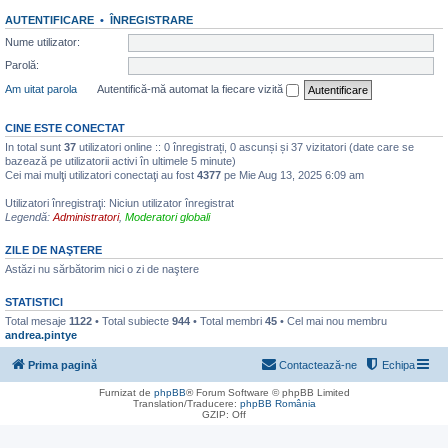
AUTENTIFICARE
•
ÎNREGISTRARE
Nume utilizator:
Parolă:
Am uitat parola
Autentifică-mă automat la fiecare vizită
CINE ESTE CONECTAT
In total sunt
37
utilizatori online :: 0 înregistrați, 0 ascunși și 37 vizitatori (date care se
bazează pe utilizatorii activi în ultimele 5 minute)
Cei mai mulţi utilizatori conectaţi au fost
4377
pe Mie Aug 13, 2025 6:09 am
Utilizatori înregistraţi: Niciun utilizator înregistrat
Legendă:
Administratori
,
Moderatori globali
ZILE DE NAŞTERE
Astăzi nu sărbătorim nici o zi de naştere
STATISTICI
Total mesaje
1122
• Total subiecte
944
• Total membri
45
• Cel mai nou membru
andrea.pintye
Prima pagină
Contactează-ne
Echipa
Furnizat de
phpBB
® Forum Software © phpBB Limited
Translation/Traducere:
phpBB România
GZIP: Off