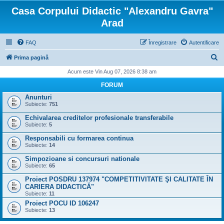
Casa Corpului Didactic "Alexandru Gavra"
Arad
FAQ
Înregistrare
Autentificare
C
Prima pagină
ă
Acum este Vin Aug 07, 2026 8:38 am
u
FORUM
t
Anunturi
Subiecte:
751
a
Echivalarea creditelor profesionale transferabile
r
Subiecte:
5
e
Responsabili cu formarea continua
Subiecte:
14
Simpozioane si concursuri nationale
Subiecte:
65
Proiect POSDRU 137974 "COMPETITIVITATE ŞI CALITATE ÎN
CARIERA DIDACTICĂ"
Subiecte:
11
Proiect POCU ID 106247
Subiecte:
13