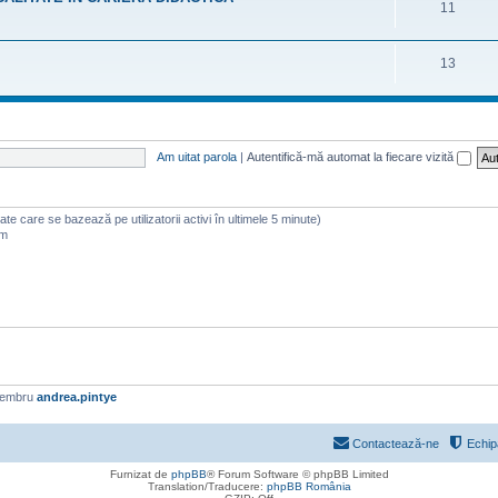
11
13
Am uitat parola
|
Autentifică-mă automat la fiecare vizită
(date care se bazează pe utilizatorii activi în ultimele 5 minute)
am
membru
andrea.pintye
Contactează-ne
Echip
Furnizat de
phpBB
® Forum Software © phpBB Limited
Translation/Traducere:
phpBB România