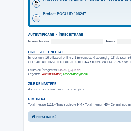
Proiect POCU ID 106247
AUTENTIFICARE
•
ÎNREGISTRARE
Nume utilizator:
Parolă:
CINE ESTE CONECTAT
In total sunt
16
utilizatori online :: 1 înregistrat, 0 ascunși și 15 vizitatori 
Cei mai mulţi utilizatori conectaţi au fost
4377
pe Mie Aug 13, 2025 6:09 
Utilizatori înregistraţi:
Baidu [Spider]
Legendă:
Administratori
,
Moderatori globali
ZILE DE NAŞTERE
Astăzi nu sărbătorim nici o zi de naştere
STATISTICI
Total mesaje
1122
• Total subiecte
944
• Total membri
45
• Cel mai nou 
Prima pagină