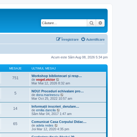
Căutare
Căutare avansată
Înregistrare
Autentificare
Acum este Sâm Aug 08, 2026 5:34 pm
MESAJE
ULTIMUL MESAJ
Workshop bibliotecari și resp…
751
V
de
vogel.victor
e
Mar Mai 12, 2026 8:32 am
z
i
NOU! Proceduri echivalare pro…
5
u
V
de
dora.marinescu
l
e
Mar Oct 25, 2022 10:57 am
t
z
i
i
Informații inscrieri_derulare…
14
m
u
V
de
emilia dancila
u
l
e
Sâm Mar 04, 2017 1:47 am
l
t
z
m
i
i
Comunicat Casa Corpului Didac…
e
65
m
u
V
de
adela redes
s
u
l
e
Joi Mar 12, 2020 4:35 pm
a
l
t
z
j
m
i
i