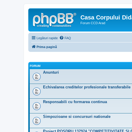
Casa Corpului Did
Forum CCD Arad
Legături rapide
FAQ
Prima pagină
FORUM
Anunturi
Echivalarea creditelor profesionale transferabile
Responsabili cu formarea continua
Simpozioane si concursuri nationale
Proiect POSDRU 137974 "COMPETITIVITATE ŞI