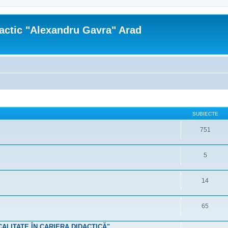
actic "Alexandru Gavra" Arad
SUBIECTE
751
5
14
65
 CALITATE ÎN CARIERA DIDACTICĂ"