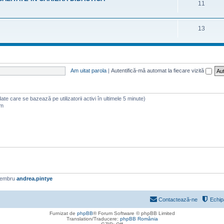
11
13
Am uitat parola
|
Autentifică-mă automat la fiecare vizită
 (date care se bazează pe utilizatorii activi în ultimele 5 minute)
am
membru
andrea.pintye
Contactează-ne
Echip
Furnizat de
phpBB
® Forum Software © phpBB Limited
Translation/Traducere:
phpBB România