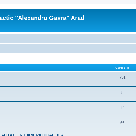
actic "Alexandru Gavra" Arad
SUBIECTE
751
5
14
65
 CALITATE ÎN CARIERA DIDACTICĂ"