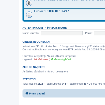
Proiect POCU ID 106247
AUTENTIFICARE
•
ÎNREGISTRARE
Nume utilizator:
Parolă:
CINE ESTE CONECTAT
In total sunt
35
utilizatori online :: 0 înregistrați, 0 ascunși și 35 vizitatori
Cei mai mulţi utilizatori conectaţi au fost
4377
pe Mie Aug 13, 2025 6:09 
Utilizatori înregistraţi: Niciun utilizator înregistrat
Legendă:
Administratori
,
Moderatori globali
ZILE DE NAŞTERE
Astăzi nu sărbătorim nici o zi de naştere
STATISTICI
Total mesaje
1122
• Total subiecte
944
• Total membri
45
• Cel mai nou 
Prima pagină