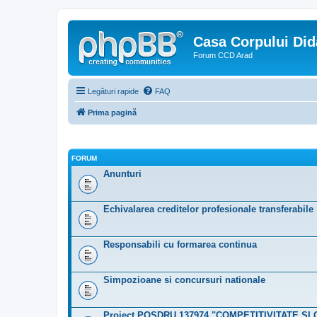
Casa Corpului Did
Forum CCD Arad
Legături rapide
FAQ
Prima pagină
FORUM
Anunturi
Echivalarea creditelor profesionale transferabile
Responsabili cu formarea continua
Simpozioane si concursuri nationale
Proiect POSDRU 137974 "COMPETITIVITATE ŞI