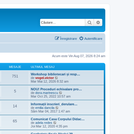
Căutare
Căutare avansată
Înregistrare
Autentificare
Acum este Vin Aug 07, 2026 8:24 am
MESAJE
ULTIMUL MESAJ
Workshop bibliotecari și resp…
751
V
de
vogel.victor
e
Mar Mai 12, 2026 8:32 am
z
i
NOU! Proceduri echivalare pro…
5
u
V
de
dora.marinescu
l
e
Mar Oct 25, 2022 10:57 am
t
z
i
i
Informații inscrieri_derulare…
14
m
u
V
de
emilia dancila
u
l
e
Sâm Mar 04, 2017 1:47 am
l
t
z
m
i
i
Comunicat Casa Corpului Didac…
e
65
m
u
V
de
adela redes
s
u
l
e
Joi Mar 12, 2020 4:35 pm
a
l
t
z
j
m
i
i