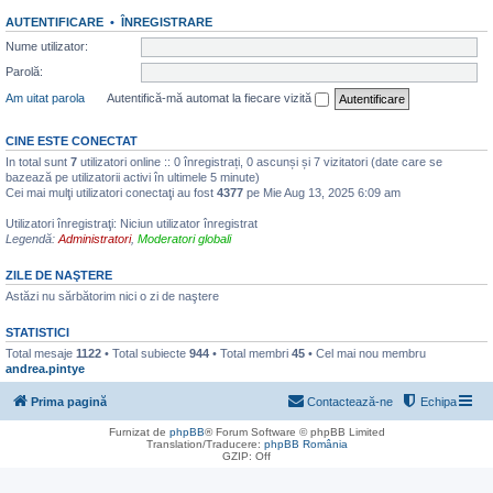
AUTENTIFICARE
•
ÎNREGISTRARE
Nume utilizator:
Parolă:
Am uitat parola
Autentifică-mă automat la fiecare vizită
CINE ESTE CONECTAT
In total sunt
7
utilizatori online :: 0 înregistrați, 0 ascunși și 7 vizitatori (date care se
bazează pe utilizatorii activi în ultimele 5 minute)
Cei mai mulţi utilizatori conectaţi au fost
4377
pe Mie Aug 13, 2025 6:09 am
Utilizatori înregistraţi: Niciun utilizator înregistrat
Legendă:
Administratori
,
Moderatori globali
ZILE DE NAŞTERE
Astăzi nu sărbătorim nici o zi de naştere
STATISTICI
Total mesaje
1122
• Total subiecte
944
• Total membri
45
• Cel mai nou membru
andrea.pintye
Prima pagină
Contactează-ne
Echipa
Furnizat de
phpBB
® Forum Software © phpBB Limited
Translation/Traducere:
phpBB România
GZIP: Off