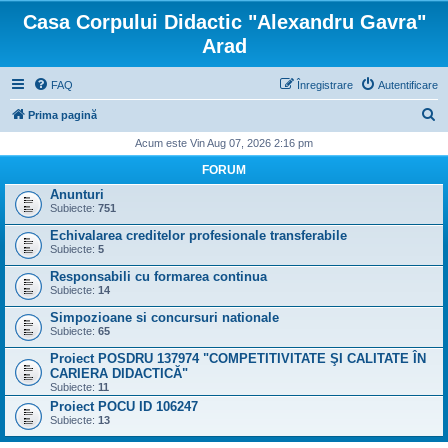
Casa Corpului Didactic "Alexandru Gavra"
Arad
FAQ
Înregistrare
Autentificare
C
Prima pagină
ă
Acum este Vin Aug 07, 2026 2:16 pm
u
FORUM
t
Anunturi
Subiecte:
751
a
Echivalarea creditelor profesionale transferabile
r
Subiecte:
5
e
Responsabili cu formarea continua
Subiecte:
14
Simpozioane si concursuri nationale
Subiecte:
65
Proiect POSDRU 137974 "COMPETITIVITATE ŞI CALITATE ÎN
CARIERA DIDACTICĂ"
Subiecte:
11
Proiect POCU ID 106247
Subiecte:
13