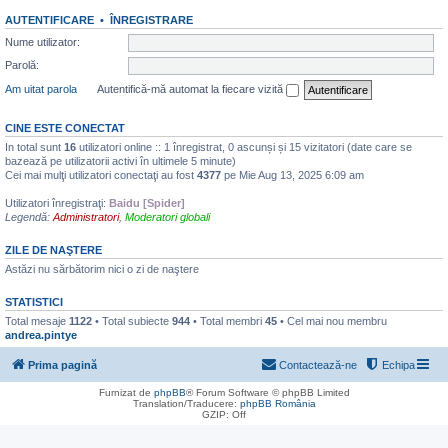
AUTENTIFICARE
•
ÎNREGISTRARE
Nume utilizator:
Parolă:
Am uitat parola
Autentifică-mă automat la fiecare vizită
CINE ESTE CONECTAT
In total sunt
16
utilizatori online :: 1 înregistrat, 0 ascunși și 15 vizitatori (date care se
bazează pe utilizatorii activi în ultimele 5 minute)
Cei mai mulţi utilizatori conectaţi au fost
4377
pe Mie Aug 13, 2025 6:09 am
Utilizatori înregistraţi:
Baidu [Spider]
Legendă:
Administratori
,
Moderatori globali
ZILE DE NAŞTERE
Astăzi nu sărbătorim nici o zi de naştere
STATISTICI
Total mesaje
1122
• Total subiecte
944
• Total membri
45
• Cel mai nou membru
andrea.pintye
Prima pagină
Contactează-ne
Echipa
Furnizat de
phpBB
® Forum Software © phpBB Limited
Translation/Traducere:
phpBB România
GZIP: Off