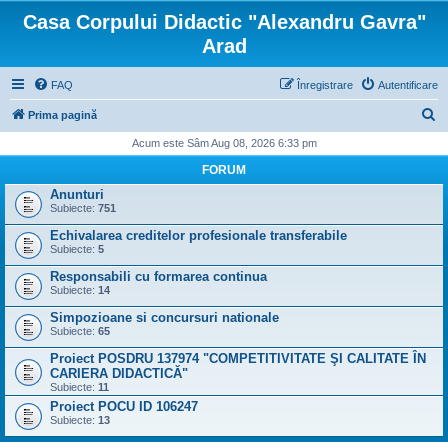
Casa Corpului Didactic "Alexandru Gavra"
Arad
FAQ
Înregistrare
Autentificare
C
Prima pagină
ă
Acum este Sâm Aug 08, 2026 6:33 pm
u
FORUM
t
Anunturi
Subiecte:
751
a
Echivalarea creditelor profesionale transferabile
r
Subiecte:
5
e
Responsabili cu formarea continua
Subiecte:
14
Simpozioane si concursuri nationale
Subiecte:
65
Proiect POSDRU 137974 "COMPETITIVITATE ŞI CALITATE ÎN
CARIERA DIDACTICĂ"
Subiecte:
11
Proiect POCU ID 106247
Subiecte:
13