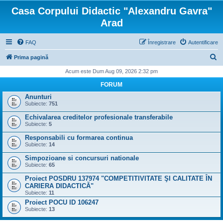
Casa Corpului Didactic "Alexandru Gavra"
Arad
FAQ
Înregistrare
Autentificare
C
Prima pagină
ă
Acum este Dum Aug 09, 2026 2:32 pm
u
FORUM
t
Anunturi
Subiecte:
751
a
Echivalarea creditelor profesionale transferabile
r
Subiecte:
5
e
Responsabili cu formarea continua
Subiecte:
14
Simpozioane si concursuri nationale
Subiecte:
65
Proiect POSDRU 137974 "COMPETITIVITATE ŞI CALITATE ÎN
CARIERA DIDACTICĂ"
Subiecte:
11
Proiect POCU ID 106247
Subiecte:
13