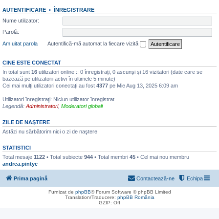
AUTENTIFICARE
•
ÎNREGISTRARE
Nume utilizator:
Parolă:
Am uitat parola
Autentifică-mă automat la fiecare vizită
CINE ESTE CONECTAT
In total sunt
16
utilizatori online :: 0 înregistrați, 0 ascunși și 16 vizitatori (date care se
bazează pe utilizatorii activi în ultimele 5 minute)
Cei mai mulţi utilizatori conectaţi au fost
4377
pe Mie Aug 13, 2025 6:09 am
Utilizatori înregistraţi: Niciun utilizator înregistrat
Legendă:
Administratori
,
Moderatori globali
ZILE DE NAŞTERE
Astăzi nu sărbătorim nici o zi de naştere
STATISTICI
Total mesaje
1122
• Total subiecte
944
• Total membri
45
• Cel mai nou membru
andrea.pintye
Prima pagină
Contactează-ne
Echipa
Furnizat de
phpBB
® Forum Software © phpBB Limited
Translation/Traducere:
phpBB România
GZIP: Off