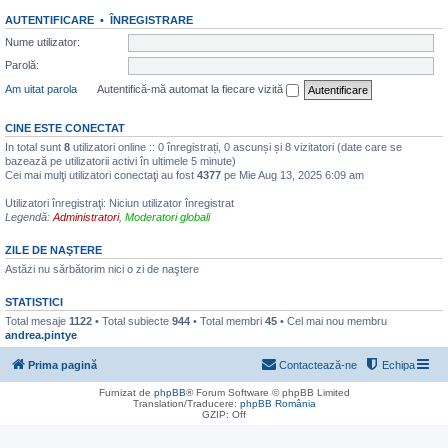
AUTENTIFICARE
•
ÎNREGISTRARE
Nume utilizator:
Parolă:
Am uitat parola
Autentifică-mă automat la fiecare vizită
CINE ESTE CONECTAT
In total sunt
8
utilizatori online :: 0 înregistrați, 0 ascunși și 8 vizitatori (date care se
bazează pe utilizatorii activi în ultimele 5 minute)
Cei mai mulţi utilizatori conectaţi au fost
4377
pe Mie Aug 13, 2025 6:09 am
Utilizatori înregistraţi: Niciun utilizator înregistrat
Legendă:
Administratori
,
Moderatori globali
ZILE DE NAŞTERE
Astăzi nu sărbătorim nici o zi de naştere
STATISTICI
Total mesaje
1122
• Total subiecte
944
• Total membri
45
• Cel mai nou membru
andrea.pintye
Prima pagină
Contactează-ne
Echipa
Furnizat de
phpBB
® Forum Software © phpBB Limited
Translation/Traducere:
phpBB România
GZIP: Off