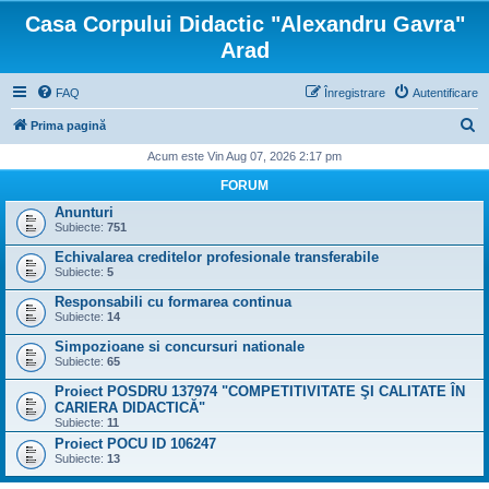
Casa Corpului Didactic "Alexandru Gavra"
Arad
FAQ
Înregistrare
Autentificare
C
Prima pagină
ă
Acum este Vin Aug 07, 2026 2:17 pm
u
FORUM
t
Anunturi
Subiecte:
751
a
Echivalarea creditelor profesionale transferabile
r
Subiecte:
5
e
Responsabili cu formarea continua
Subiecte:
14
Simpozioane si concursuri nationale
Subiecte:
65
Proiect POSDRU 137974 "COMPETITIVITATE ŞI CALITATE ÎN
CARIERA DIDACTICĂ"
Subiecte:
11
Proiect POCU ID 106247
Subiecte:
13