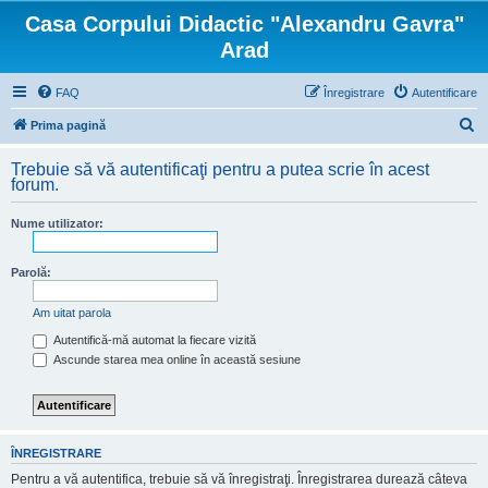
Casa Corpului Didactic "Alexandru Gavra"
Arad
FAQ
Înregistrare
Autentificare
C
Prima pagină
ă
Trebuie să vă autentificaţi pentru a putea scrie în acest
u
forum.
t
Nume utilizator:
a
r
Parolă:
e
Am uitat parola
Autentifică-mă automat la fiecare vizită
Ascunde starea mea online în această sesiune
ÎNREGISTRARE
Pentru a vă autentifica, trebuie să vă înregistraţi. Înregistrarea durează câteva