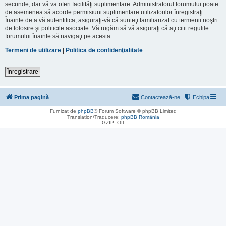
secunde, dar vă va oferi facilităţi suplimentare. Administratorul forumului poate
de asemenea să acorde permisiuni suplimentare utilizatorilor înregistraţi.
Înainte de a vă autentifica, asiguraţi-vă că sunteţi familiarizat cu termenii noştri
de folosire şi politicile asociate. Vă rugăm să vă asiguraţi că aţi citit regulile
forumului înainte să navigaţi pe acesta.
Termeni de utilizare
|
Politica de confidenţialitate
Înregistrare
Prima pagină
Contactează-ne
Echipa
Furnizat de
phpBB
® Forum Software © phpBB Limited
Translation/Traducere:
phpBB România
GZIP: Off