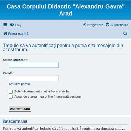
Casa Corpului Didactic "Alexandru Gavra"
Arad
FAQ
Înregistrare
Autentificare
C
Prima pagină
ă
Trebuie să vă autentificaţi pentru a putea cita mesajele din
u
acest forum.
t
Nume utilizator:
a
r
Parolă:
e
Am uitat parola
Autentifică-mă automat la fiecare vizită
Ascunde starea mea online în această sesiune
ÎNREGISTRARE
Pentru a vă autentifica, trebuie să vă înregistraţi. Înregistrarea durează câteva