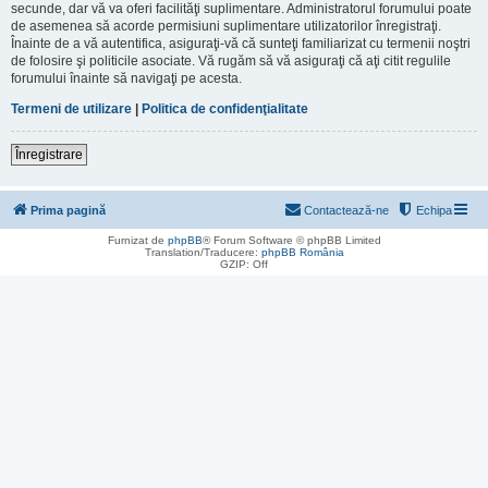
secunde, dar vă va oferi facilităţi suplimentare. Administratorul forumului poate
de asemenea să acorde permisiuni suplimentare utilizatorilor înregistraţi.
Înainte de a vă autentifica, asiguraţi-vă că sunteţi familiarizat cu termenii noştri
de folosire şi politicile asociate. Vă rugăm să vă asiguraţi că aţi citit regulile
forumului înainte să navigaţi pe acesta.
Termeni de utilizare
|
Politica de confidenţialitate
Înregistrare
Prima pagină
Contactează-ne
Echipa
Furnizat de
phpBB
® Forum Software © phpBB Limited
Translation/Traducere:
phpBB România
GZIP: Off