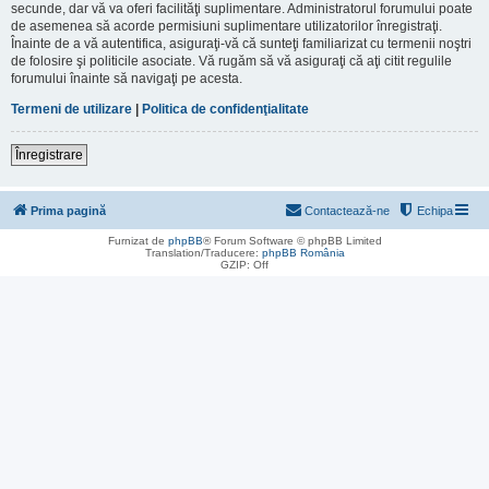
secunde, dar vă va oferi facilităţi suplimentare. Administratorul forumului poate
de asemenea să acorde permisiuni suplimentare utilizatorilor înregistraţi.
Înainte de a vă autentifica, asiguraţi-vă că sunteţi familiarizat cu termenii noştri
de folosire şi politicile asociate. Vă rugăm să vă asiguraţi că aţi citit regulile
forumului înainte să navigaţi pe acesta.
Termeni de utilizare
|
Politica de confidenţialitate
Înregistrare
Prima pagină
Contactează-ne
Echipa
Furnizat de
phpBB
® Forum Software © phpBB Limited
Translation/Traducere:
phpBB România
GZIP: Off