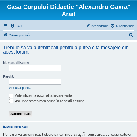
Casa Corpului Didactic "Alexandru Gavra"
Arad
FAQ
Înregistrare
Autentificare
C
Prima pagină
ă
Trebuie să vă autentificaţi pentru a putea cita mesajele din
u
acest forum.
t
Nume utilizator:
a
r
Parolă:
e
Am uitat parola
Autentifică-mă automat la fiecare vizită
Ascunde starea mea online în această sesiune
ÎNREGISTRARE
Pentru a vă autentifica, trebuie să vă înregistraţi. Înregistrarea durează câteva