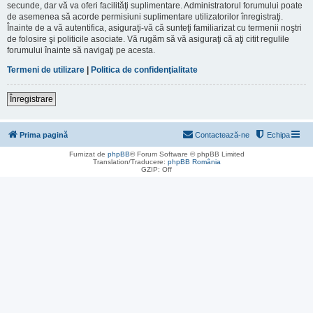
secunde, dar vă va oferi facilităţi suplimentare. Administratorul forumului poate
de asemenea să acorde permisiuni suplimentare utilizatorilor înregistraţi.
Înainte de a vă autentifica, asiguraţi-vă că sunteţi familiarizat cu termenii noştri
de folosire şi politicile asociate. Vă rugăm să vă asiguraţi că aţi citit regulile
forumului înainte să navigaţi pe acesta.
Termeni de utilizare
|
Politica de confidenţialitate
Înregistrare
Prima pagină
Contactează-ne
Echipa
Furnizat de
phpBB
® Forum Software © phpBB Limited
Translation/Traducere:
phpBB România
GZIP: Off