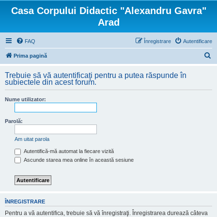
Casa Corpului Didactic "Alexandru Gavra"
Arad
FAQ
Înregistrare
Autentificare
C
Prima pagină
ă
Trebuie să vă autentificaţi pentru a putea răspunde în
u
subiectele din acest forum.
t
Nume utilizator:
a
r
Parolă:
e
Am uitat parola
Autentifică-mă automat la fiecare vizită
Ascunde starea mea online în această sesiune
ÎNREGISTRARE
Pentru a vă autentifica, trebuie să vă înregistraţi. Înregistrarea durează câteva