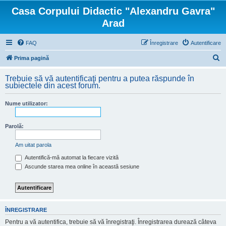
Casa Corpului Didactic "Alexandru Gavra"
Arad
FAQ
Înregistrare
Autentificare
C
Prima pagină
ă
Trebuie să vă autentificaţi pentru a putea răspunde în
u
subiectele din acest forum.
t
Nume utilizator:
a
r
Parolă:
e
Am uitat parola
Autentifică-mă automat la fiecare vizită
Ascunde starea mea online în această sesiune
ÎNREGISTRARE
Pentru a vă autentifica, trebuie să vă înregistraţi. Înregistrarea durează câteva