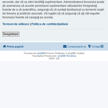
secunde, dar vă va oferi facilităţi suplimentare. Administratorul forumului poate
de asemenea să acorde permisiuni suplimentare utilizatorilor înregistraţi.
Înainte de a vă autentifica, asiguraţi-vă că sunteţi familiarizat cu termenii noştri
de folosire şi politicile asociate. Vă rugăm să vă asiguraţi că aţi citit regulile
forumului înainte să navigaţi pe acesta.
Termeni de utilizare
|
Politica de confidenţialitate
Înregistrare
Prima pagină
Contactează-ne
Echipa
Furnizat de
phpBB
® Forum Software © phpBB Limited
Translation/Traducere:
phpBB România
GZIP: Off