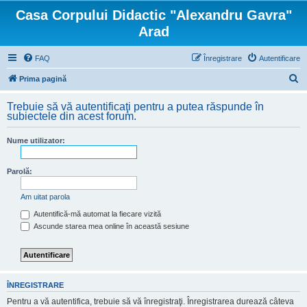
Casa Corpului Didactic "Alexandru Gavra"
Arad
FAQ
Înregistrare
Autentificare
C
Prima pagină
ă
Trebuie să vă autentificaţi pentru a putea răspunde în
u
subiectele din acest forum.
t
Nume utilizator:
a
r
Parolă:
e
Am uitat parola
Autentifică-mă automat la fiecare vizită
Ascunde starea mea online în această sesiune
ÎNREGISTRARE
Pentru a vă autentifica, trebuie să vă înregistraţi. Înregistrarea durează câteva