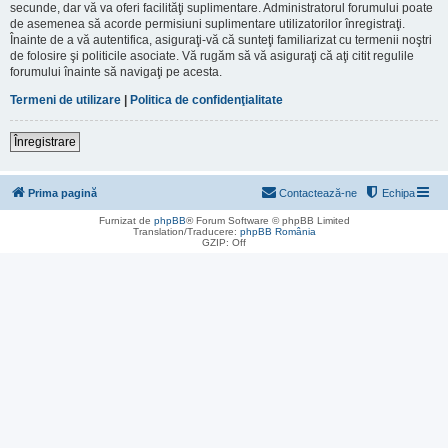
secunde, dar vă va oferi facilităţi suplimentare. Administratorul forumului poate
de asemenea să acorde permisiuni suplimentare utilizatorilor înregistraţi.
Înainte de a vă autentifica, asiguraţi-vă că sunteţi familiarizat cu termenii noştri
de folosire şi politicile asociate. Vă rugăm să vă asiguraţi că aţi citit regulile
forumului înainte să navigaţi pe acesta.
Termeni de utilizare
|
Politica de confidenţialitate
Înregistrare
Prima pagină
Contactează-ne
Echipa
Furnizat de
phpBB
® Forum Software © phpBB Limited
Translation/Traducere:
phpBB România
GZIP: Off