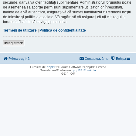
secunde, dar vă va oferi facilităţi suplimentare. Administratorul forumului poate
de asemenea să acorde permisiuni suplimentare utilizatorilor înregistraţi.
Înainte de a vă autentifica, asiguraţi-vă că sunteţi familiarizat cu termenii noştri
de folosire şi politicile asociate. Vă rugăm să vă asiguraţi că aţi citit regulile
forumului înainte să navigaţi pe acesta.
Termeni de utilizare
|
Politica de confidenţialitate
Înregistrare
Prima pagină
Contactează-ne
Echipa
Furnizat de
phpBB
® Forum Software © phpBB Limited
Translation/Traducere:
phpBB România
GZIP: Off