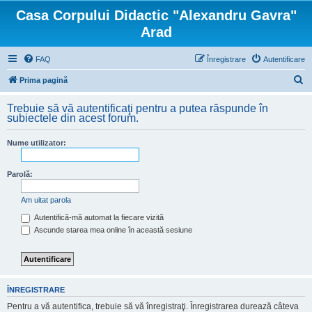
Casa Corpului Didactic "Alexandru Gavra"
Arad
FAQ
Înregistrare
Autentificare
C
Prima pagină
ă
Trebuie să vă autentificaţi pentru a putea răspunde în
u
subiectele din acest forum.
t
Nume utilizator:
a
r
Parolă:
e
Am uitat parola
Autentifică-mă automat la fiecare vizită
Ascunde starea mea online în această sesiune
ÎNREGISTRARE
Pentru a vă autentifica, trebuie să vă înregistraţi. Înregistrarea durează câteva