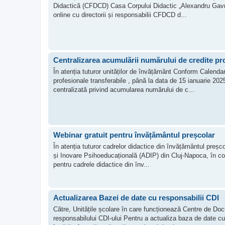
Didactică (CFDCD) Casa Corpului Didactic „Alexandru Gavra”
online cu directorii și responsabilii CFDCD d...
Centralizarea acumulării numărului de credite pro
În atenția tuturor unităților de învățământ Conform Calendaru
profesionale transferabile , până la data de 15 ianuarie 202
centralizată privind acumularea numărului de c...
Webinar gratuit pentru învățământul preșcolar
În atenția tuturor cadrelor didactice din învățământul preșc
și Inovare Psihoeducațională (ADIP) din Cluj-Napoca, în co
pentru cadrele didactice din înv...
Actualizarea Bazei de date cu responsabilii CDI
Către, Unitățile școlare în care funcționează Centre de Do
responsabilului CDI-ului Pentru a actualiza baza de date cu