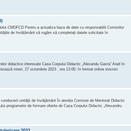
3)
lului CMDFCD Pentru a actualiza baza de date cu responsabilii Comisiilor
itățile de învățământ vă rugăm să completați datele solicitate în
relor didactice interesate Casa Corpului Didactic „Alexandu Gavra” Arad în
izează vineri, 27 octombrie 2023 , ora 13:00, în format online sincron
 conducerii unităţii de învăţământ În atenția Comisiei de Mentorat Didactic
ului programelor de formare oferite de Casa Corpului Didactic „Alexandru
itularizare 2023