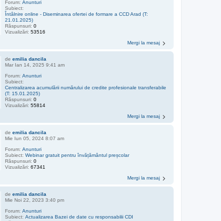
Forum:
Anunturi
Subiect:
Întâlnire online - Diseminarea ofertei de formare a CCD Arad (T:
21.01.2025)
Răspunsuri:
0
Vizualizări:
53516
Mergi la mesaj
de
emilia dancila
Mar Ian 14, 2025 9:41 am
Forum:
Anunturi
Subiect:
Centralizarea acumulării numărului de credite profesionale transferabile
(T: 15.01.2025)
Răspunsuri:
0
Vizualizări:
55814
Mergi la mesaj
de
emilia dancila
Mie Iun 05, 2024 8:07 am
Forum:
Anunturi
Subiect:
Webinar gratuit pentru învățământul preșcolar
Răspunsuri:
0
Vizualizări:
67341
Mergi la mesaj
de
emilia dancila
Mie Noi 22, 2023 3:40 pm
Forum:
Anunturi
Subiect:
Actualizarea Bazei de date cu responsabilii CDI