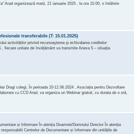
 Arad organizează marți, 21 ianuarie 2025 , la ora 15:00, o întâlnire
fesionale transferabile (T: 15.01.2025)
lui activităților privind recunoaşterea şi echivalarea creditelor
5 , fiecare unitate de învățământ va transmite Anexa 5 – situația
olar Dragi colegi, În perioada 10-12.06.2024 , Asociația pentru Dezvoltare
laborare cu CCD Arad, va organiza un Webinar gratuit, cu durata de o oră,
cumentare și Informare În atenția Doamnei/Domnului Director În atenția
 responsabilii Centrelor de Documentare și Informare din unitățile de