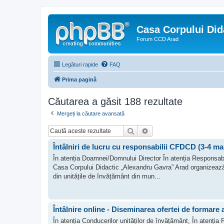
Casa Corpului Did
Forum CCD Arad
Legături rapide
FAQ
Prima pagină
Căutarea a găsit 188 rezultate
Mergeți la căutare avansată
Căutare
Căutare avansată
Întâlniri de lucru cu responsabilii CFDCD (3-4 ma
În atenția Doamnei/Domnului Director În atenția Responsab
Casa Corpului Didactic „Alexandru Gavra” Arad organizează, 
din unitățile de învățământ din mun...
Întâlnire online - Diseminarea ofertei de formare
În atenția Conducerilor unităților de învățământ, În atenți