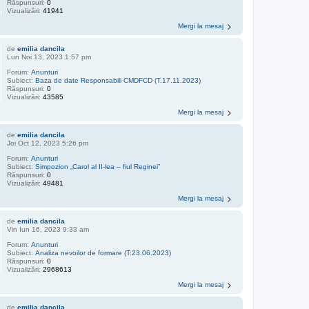
Răspunsuri:
0
Vizualizări:
41941
Mergi la mesaj
de
emilia dancila
Lun Noi 13, 2023 1:57 pm
Forum:
Anunturi
Subiect:
Baza de date Responsabili CMDFCD (T.17.11.2023)
Răspunsuri:
0
Vizualizări:
43585
Mergi la mesaj
de
emilia dancila
Joi Oct 12, 2023 5:26 pm
Forum:
Anunturi
Subiect:
Simpozion „Carol al II-lea – fiul Reginei”
Răspunsuri:
0
Vizualizări:
49481
Mergi la mesaj
de
emilia dancila
Vin Iun 16, 2023 9:33 am
Forum:
Anunturi
Subiect:
Analiza nevoilor de formare (T:23.06.2023)
Răspunsuri:
0
Vizualizări:
2968613
Mergi la mesaj
de
emilia dancila