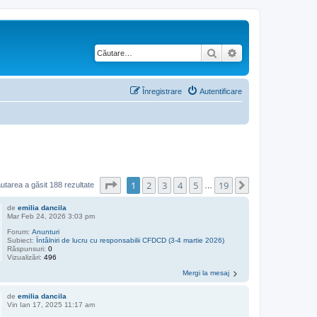
Căutare
Căutare avansată
Înregistrare
Autentificare
Pagina
1
din
19
1
2
3
4
5
19
Următorul
utarea a găsit 188 rezultate
…
de
emilia dancila
Mar Feb 24, 2026 3:03 pm
Forum:
Anunturi
Subiect:
Întâlniri de lucru cu responsabilii CFDCD (3-4 martie 2026)
Răspunsuri:
0
Vizualizări:
496
Mergi la mesaj
de
emilia dancila
Vin Ian 17, 2025 11:17 am