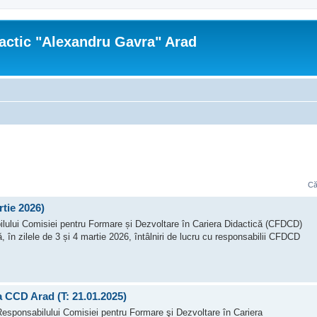
actic "Alexandru Gavra" Arad
Că
rtie 2026)
ilului Comisiei pentru Formare și Dezvoltare în Cariera Didactică (CFDCD)
în zilele de 3 și 4 martie 2026, întâlniri de lucru cu responsabilii CFDCD
 a CCD Arad (T: 21.01.2025)
a Responsabilului Comisiei pentru Formare şi Dezvoltare în Cariera