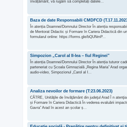
învățământ, vă rugăm să completați datele...
Baza de date Responsabili CMDFCD (T.17.11.202
În atenția Doamnei/Domnului Director În atenția responsabi
de Mentorat Didactic și Formare în Cariera Didactică din un
formularul online: https://forms.gle/bQUNmP...
Simpozion „Carol al II-lea – fiul Reginei”
În atenția Doamnei/Domnului Director În atenția tuturor cad
parteneriat cu Școala Gimnazială „Regina Maria” Arad organ
audio-video, Simpozionul „Carol al I...
Analiza nevoilor de formare (T:23.06.2023)
CĂTRE, Unităţile de învăţământ din judeţul Arad Î n atenţia
și Formare în Cariera Didactică În vederea evaluării impact
Gavra” Arad în acest an școlar ș...
Educație socială - Pregătire pentru definitivat și t