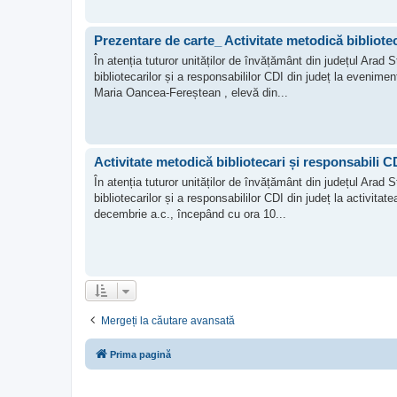
Prezentare de carte_ Activitate metodică bibliotec
În atenția tuturor unităților de învățământ din județul Ara
bibliotecarilor și a responsabililor CDI din județ la evenime
Maria Oancea-Fereștean , elevă din...
Activitate metodică bibliotecari și responsabili CD
În atenția tuturor unităților de învățământ din județul Ara
bibliotecarilor și a responsabililor CDI din județ la activitat
decembrie a.c., începând cu ora 10...
Mergeți la căutare avansată
Prima pagină