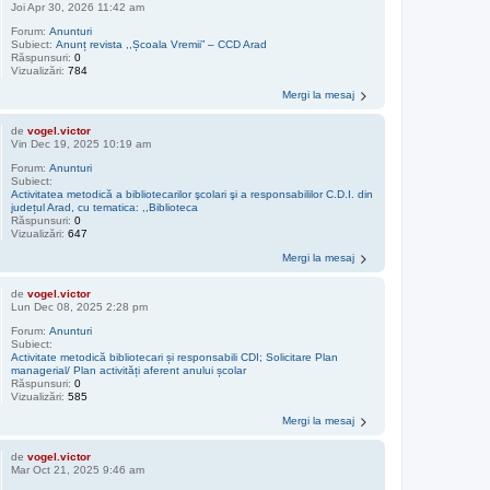
Joi Apr 30, 2026 11:42 am
Forum:
Anunturi
Subiect:
Anunț revista ,,Școala Vremii” – CCD Arad
Răspunsuri:
0
Vizualizări:
784
Mergi la mesaj
de
vogel.victor
Vin Dec 19, 2025 10:19 am
Forum:
Anunturi
Subiect:
Activitatea metodică a bibliotecarilor şcolari şi a responsabililor C.D.I. din
județul Arad, cu tematica: ,,Biblioteca
Răspunsuri:
0
Vizualizări:
647
Mergi la mesaj
de
vogel.victor
Lun Dec 08, 2025 2:28 pm
Forum:
Anunturi
Subiect:
Activitate metodică bibliotecari și responsabili CDI; Solicitare Plan
managerial/ Plan activități aferent anului școlar
Răspunsuri:
0
Vizualizări:
585
Mergi la mesaj
de
vogel.victor
Mar Oct 21, 2025 9:46 am