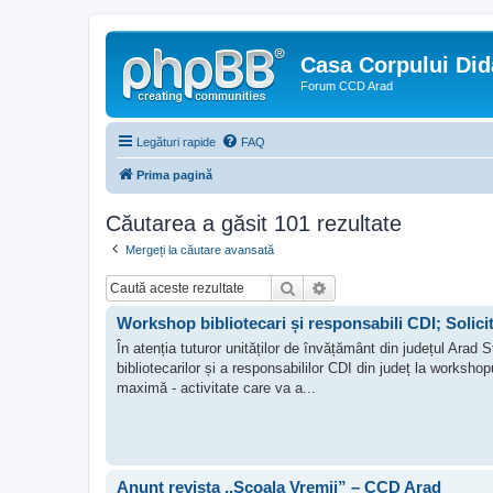
Casa Corpului Did
Forum CCD Arad
Legături rapide
FAQ
Prima pagină
Căutarea a găsit 101 rezultate
Mergeți la căutare avansată
Căutare
Căutare avansată
Workshop bibliotecari și responsabili CDI; Solicit
În atenția tuturor unităților de învățământ din județul Ara
bibliotecarilor și a responsabililor CDI din județ la worksho
maximă - activitate care va a...
Anunț revista ,,Școala Vremii” – CCD Arad