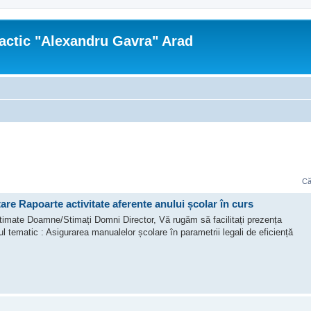
actic "Alexandru Gavra" Arad
Că
are Rapoarte activitate aferente anului școlar în curs
d Stimate Doamne/Stimați Domni Director, Vă rugăm să facilitați prezența
pul tematic : Asigurarea manualelor școlare în parametrii legali de eficiență