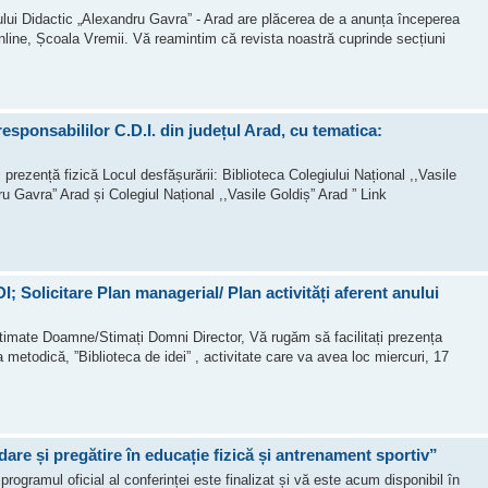
dactic „Alexandru Gavra” - Arad are plăcerea de a anunța începerea
online, Școala Vremii. Vă reamintim că revista noastră cuprinde secțiuni
 responsabililor C.D.I. din județul Arad, cu tematica:
rezență fizică Locul desfășurării: Biblioteca Colegiului Național ,,Vasile
u Gavra” Arad și Colegiul Național ,,Vasile Goldiș” Arad ” Link
I; Solicitare Plan managerial/ Plan activități aferent anului
d Stimate Doamne/Stimați Domni Director, Vă rugăm să facilitați prezența
ea metodică, ”Biblioteca de idei” , activitate care va avea loc miercuri, 17
are și pregătire în educație fizică și antrenament sportiv”
rogramul oficial al conferinței este finalizat și vă este acum disponibil în