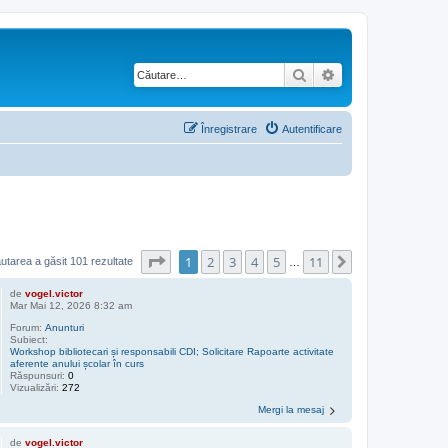
Căutare
Căutare avansată
Înregistrare
Autentificare
Pagina
1
din
11
1
2
3
4
5
11
Următorul
utarea a găsit 101 rezultate
…
de
vogel.victor
Mar Mai 12, 2026 8:32 am
Forum:
Anunturi
Subiect:
Workshop bibliotecari și responsabili CDI; Solicitare Rapoarte activitate
aferente anului școlar în curs
Răspunsuri:
0
Vizualizări:
272
Mergi la mesaj
de
vogel.victor