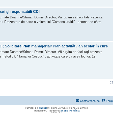
ari și responsabili CDI
d Stimate Doamne/Stimați Domni Director, Vă rugăm să facilitați prezența
ntul Prezentare de carte a volumului ”Coroana uitării” , semnat de către
I; Solicitare Plan managerial/ Plan activități/ an școlar în curs
d Stimate Doamne/Stimați Domni Director, Vă rugăm să facilitați prezența
ea metodică, ” Iarna lui Coșbuc” , activitate care va avea loc joi, 12
Că
Contactează-ne
Echip
Furnizat de
phpBB
® Forum Software © phpBB Limited
Translation/Traducere:
phpBB România