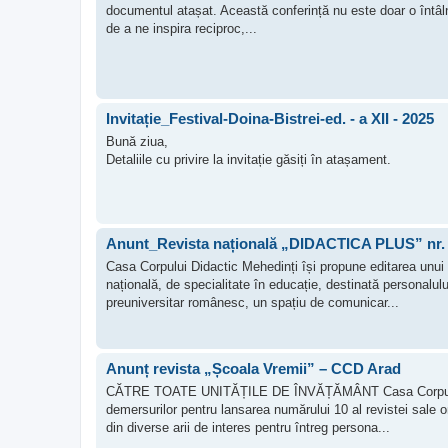
documentul atașat. Această conferință nu este doar o întâlnir
de a ne inspira reciproc,...
Invitație_Festival-Doina-Bistrei-ed. - a XII - 2025
Bună ziua,
Detaliile cu privire la invitație găsiți în atașament.
Anunt_Revista națională „DIDACTICA PLUS” nr.
Casa Corpului Didactic Mehedinți își propune editarea unu
națională, de specialitate în educație, destinată personalulu
preuniversitar românesc, un spațiu de comunicar...
Anunț revista „Școala Vremii” – CCD Arad
CĂTRE TOATE UNITĂȚILE DE ÎNVĂȚĂMÂNT Casa Corpului Di
demersurilor pentru lansarea numărului 10 al revistei sale 
din diverse arii de interes pentru întreg persona...