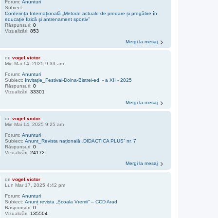
Forum:
Anunturi
Subiect:
Conferința Internațională „Metode actuale de predare și pregătire în
educație fizică și antrenament sportiv”
Răspunsuri:
0
Vizualizări:
853
Mergi la mesaj
de
vogel.victor
Mie Mai 14, 2025 9:33 am
Forum:
Anunturi
Subiect:
Invitație_Festival-Doina-Bistrei-ed. - a XII - 2025
Răspunsuri:
0
Vizualizări:
33301
Mergi la mesaj
de
vogel.victor
Mie Mai 14, 2025 9:25 am
Forum:
Anunturi
Subiect:
Anunt_Revista națională „DIDACTICA PLUS” nr. 7
Răspunsuri:
0
Vizualizări:
24172
Mergi la mesaj
de
vogel.victor
Lun Mar 17, 2025 4:42 pm
Forum:
Anunturi
Subiect:
Anunț revista „Școala Vremii” – CCD Arad
Răspunsuri:
0
Vizualizări:
135504