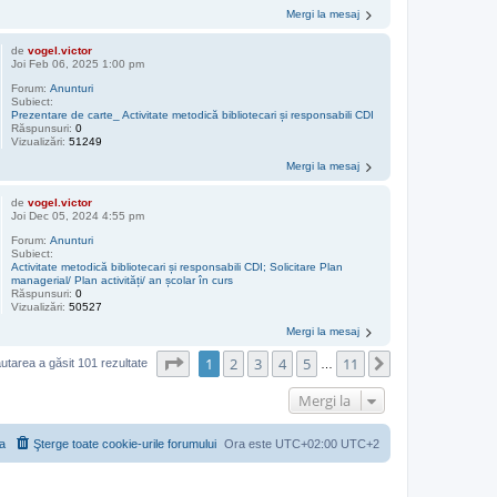
Mergi la mesaj
de
vogel.victor
Joi Feb 06, 2025 1:00 pm
Forum:
Anunturi
Subiect:
Prezentare de carte_ Activitate metodică bibliotecari și responsabili CDI
Răspunsuri:
0
Vizualizări:
51249
Mergi la mesaj
de
vogel.victor
Joi Dec 05, 2024 4:55 pm
Forum:
Anunturi
Subiect:
Activitate metodică bibliotecari și responsabili CDI; Solicitare Plan
managerial/ Plan activități/ an școlar în curs
Răspunsuri:
0
Vizualizări:
50527
Mergi la mesaj
Pagina
1
din
11
1
2
3
4
5
11
Următorul
utarea a găsit 101 rezultate
…
Mergi la
a
Şterge toate cookie-urile forumului
Ora este UTC+02:00 UTC+2