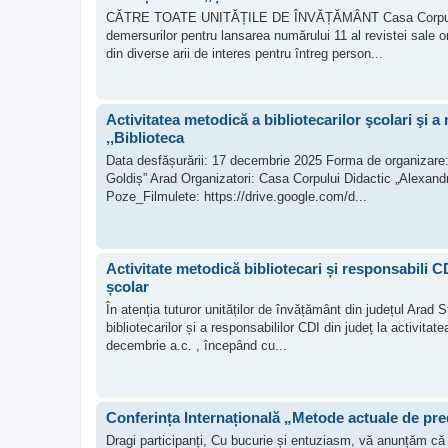
CĂTRE TOATE UNITĂȚILE DE ÎNVĂȚĂMÂNT Casa Corpului Di
demersurilor pentru lansarea numărului 11 al revistei sale 
din diverse arii de interes pentru întreg person...
Activitatea metodică a bibliotecarilor şcolari şi a
,,Biblioteca
Data desfășurării: 17 decembrie 2025 Forma de organizare: p
Goldiș” Arad Organizatori: Casa Corpului Didactic „Alexandr
Poze_Filmulete: https://drive.google.com/d...
Activitate metodică bibliotecari și responsabili CD
școlar
În atenția tuturor unităților de învățământ din județul Ara
bibliotecarilor și a responsabililor CDI din județ la activitat
decembrie a.c. , începând cu...
Conferința Internațională „Metode actuale de pred
Dragi participanți, Cu bucurie și entuziasm, vă anunțăm că p