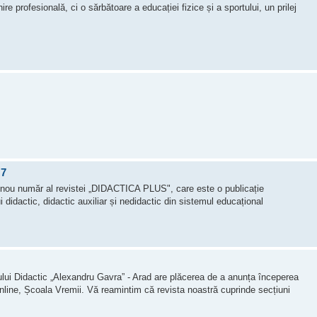
e profesională, ci o sărbătoare a educației fizice și a sportului, un prilej
 7
i nou număr al revistei „DIDACTICA PLUS", care este o publicație
i didactic, didactic auxiliar și nedidactic din sistemul educațional
dactic „Alexandru Gavra” - Arad are plăcerea de a anunța începerea
online, Școala Vremii. Vă reamintim că revista noastră cuprinde secțiuni