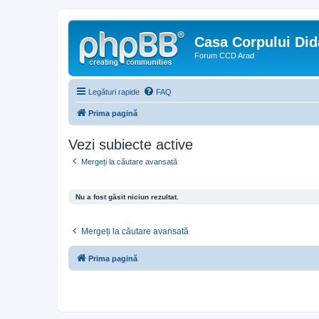
Casa Corpului Did
Forum CCD Arad
Legături rapide
FAQ
Prima pagină
Vezi subiecte active
Mergeți la căutare avansată
Nu a fost găsit niciun rezultat.
Mergeți la căutare avansată
Prima pagină