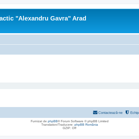
actic "Alexandru Gavra" Arad
Contactează-ne
Echip
Furnizat de
phpBB
® Forum Software © phpBB Limited
Translation/Traducere:
phpBB România
GZIP: Off