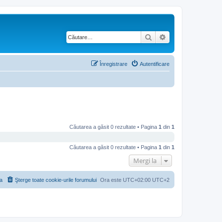
Căutare
Căutare avansată
Înregistrare
Autentificare
Căutarea a găsit 0 rezultate • Pagina
1
din
1
Căutarea a găsit 0 rezultate • Pagina
1
din
1
Mergi la
a
Şterge toate cookie-urile forumului
Ora este UTC+02:00 UTC+2