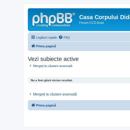
Casa Corpului Did
Forum CCD Arad
Legături rapide
FAQ
Prima pagină
Vezi subiecte active
Mergeți la căutare avansată
Nu a fost găsit niciun rezultat.
Mergeți la căutare avansată
Prima pagină