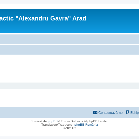
actic "Alexandru Gavra" Arad
Contactează-ne
Echip
Furnizat de
phpBB
® Forum Software © phpBB Limited
Translation/Traducere:
phpBB România
GZIP: Off