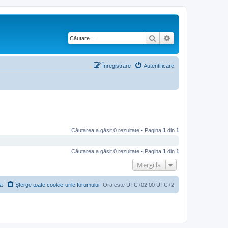
Căutare
Căutare avansată
Înregistrare
Autentificare
Căutarea a găsit 0 rezultate • Pagina
1
din
1
Căutarea a găsit 0 rezultate • Pagina
1
din
1
Mergi la
a
Şterge toate cookie-urile forumului
Ora este UTC+02:00 UTC+2