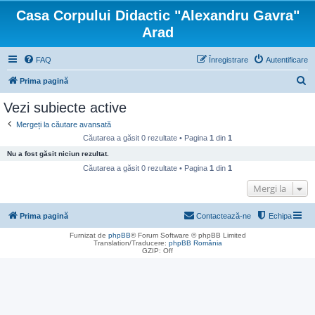
Casa Corpului Didactic "Alexandru Gavra"
Arad
FAQ
Înregistrare
Autentificare
C
Prima pagină
ă
Vezi subiecte active
u
Mergeți la căutare avansată
t
Căutarea a găsit 0 rezultate • Pagina
1
din
1
a
Nu a fost găsit niciun rezultat.
r
Căutarea a găsit 0 rezultate • Pagina
1
din
1
e
Mergi la
Prima pagină
Contactează-ne
Echipa
Furnizat de
phpBB
® Forum Software © phpBB Limited
Translation/Traducere:
phpBB România
GZIP: Off