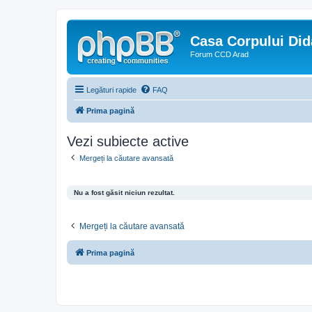
Casa Corpului Did
Forum CCD Arad
Legături rapide
FAQ
Prima pagină
Vezi subiecte active
Mergeți la căutare avansată
Nu a fost găsit niciun rezultat.
Mergeți la căutare avansată
Prima pagină