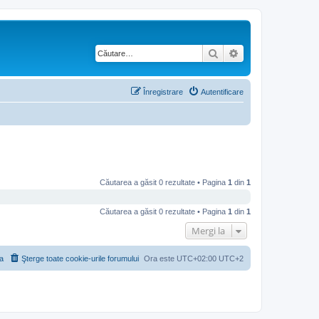
Căutare
Căutare avansată
Înregistrare
Autentificare
Căutarea a găsit 0 rezultate • Pagina
1
din
1
Căutarea a găsit 0 rezultate • Pagina
1
din
1
Mergi la
a
Şterge toate cookie-urile forumului
Ora este UTC+02:00 UTC+2