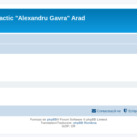
actic "Alexandru Gavra" Arad
Contactează-ne
Echip
Furnizat de
phpBB
® Forum Software © phpBB Limited
Translation/Traducere:
phpBB România
GZIP: Off