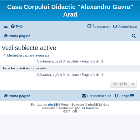
Casa Corpului Didactic "Alexandru Gavra"
Arad
FAQ
Înregistrare
Autentificare
C
Prima pagină
ă
Vezi subiecte active
u
Mergeți la căutare avansată
t
Căutarea a găsit 0 rezultate • Pagina
1
din
1
a
Nu a fost găsit niciun rezultat.
r
Căutarea a găsit 0 rezultate • Pagina
1
din
1
e
Mergi la
Prima pagină
Contactează-ne
Echipa
Furnizat de
phpBB
® Forum Software © phpBB Limited
Translation/Traducere:
phpBB România
GZIP: Off