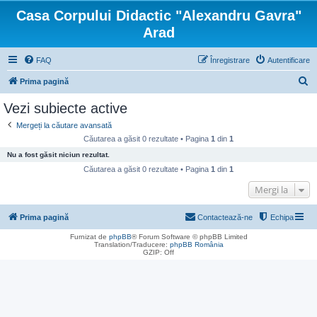
Casa Corpului Didactic "Alexandru Gavra"
Arad
FAQ
Înregistrare
Autentificare
C
Prima pagină
ă
Vezi subiecte active
u
Mergeți la căutare avansată
t
Căutarea a găsit 0 rezultate • Pagina
1
din
1
a
Nu a fost găsit niciun rezultat.
r
Căutarea a găsit 0 rezultate • Pagina
1
din
1
e
Mergi la
Prima pagină
Contactează-ne
Echipa
Furnizat de
phpBB
® Forum Software © phpBB Limited
Translation/Traducere:
phpBB România
GZIP: Off