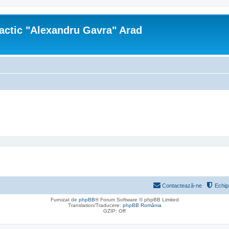
actic "Alexandru Gavra" Arad
Contactează-ne
Echip
Furnizat de
phpBB
® Forum Software © phpBB Limited
Translation/Traducere:
phpBB România
GZIP: Off