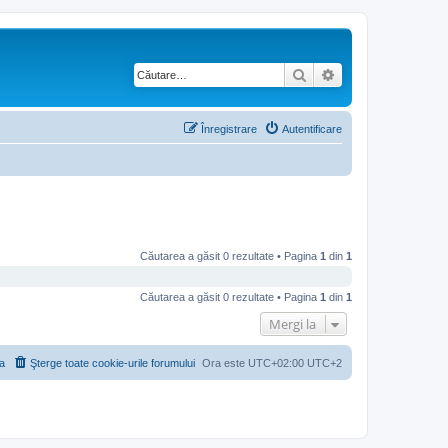
Căutare
Căutare avansată
Înregistrare
Autentificare
Căutarea a găsit 0 rezultate • Pagina
1
din
1
Căutarea a găsit 0 rezultate • Pagina
1
din
1
Mergi la
a
Şterge toate cookie-urile forumului
Ora este UTC+02:00 UTC+2