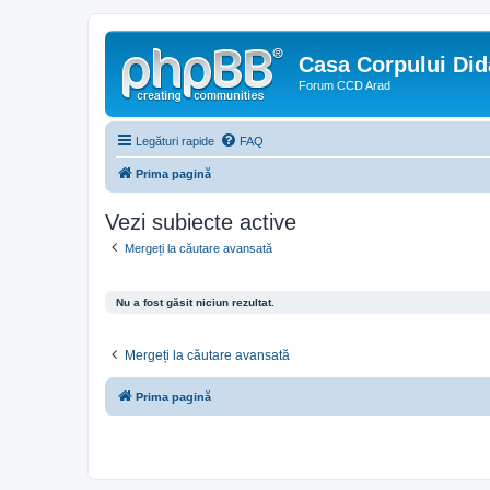
Casa Corpului Did
Forum CCD Arad
Legături rapide
FAQ
Prima pagină
Vezi subiecte active
Mergeți la căutare avansată
Nu a fost găsit niciun rezultat.
Mergeți la căutare avansată
Prima pagină