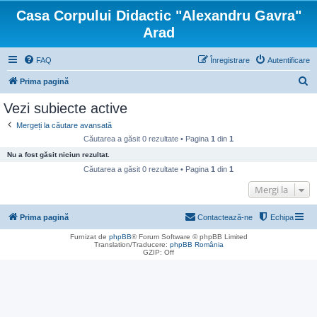
Casa Corpului Didactic "Alexandru Gavra"
Arad
FAQ
Înregistrare
Autentificare
C
Prima pagină
ă
Vezi subiecte active
u
Mergeți la căutare avansată
t
Căutarea a găsit 0 rezultate • Pagina
1
din
1
a
Nu a fost găsit niciun rezultat.
r
Căutarea a găsit 0 rezultate • Pagina
1
din
1
e
Mergi la
Prima pagină
Contactează-ne
Echipa
Furnizat de
phpBB
® Forum Software © phpBB Limited
Translation/Traducere:
phpBB România
GZIP: Off