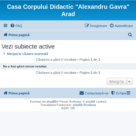
Casa Corpului Didactic "Alexandru Gavra"
Arad
FAQ
Înregistrare
Autentificare
C
Prima pagină
ă
Vezi subiecte active
u
Mergeți la căutare avansată
t
Căutarea a găsit 0 rezultate • Pagina
1
din
1
a
Nu a fost găsit niciun rezultat.
r
Căutarea a găsit 0 rezultate • Pagina
1
din
1
e
Mergi la
Prima pagină
Contactează-ne
Echipa
Furnizat de
phpBB
® Forum Software © phpBB Limited
Translation/Traducere:
phpBB România
GZIP: Off