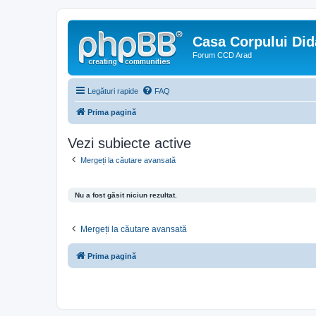
Casa Corpului Did
Forum CCD Arad
Legături rapide
FAQ
Prima pagină
Vezi subiecte active
Mergeți la căutare avansată
Nu a fost găsit niciun rezultat.
Mergeți la căutare avansată
Prima pagină