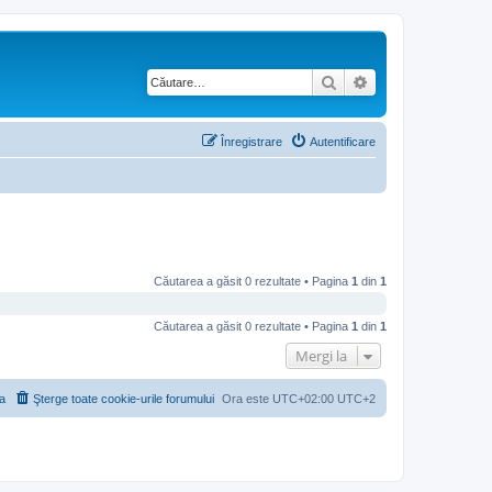
Căutare
Căutare avansată
Înregistrare
Autentificare
Căutarea a găsit 0 rezultate • Pagina
1
din
1
Căutarea a găsit 0 rezultate • Pagina
1
din
1
Mergi la
a
Şterge toate cookie-urile forumului
Ora este UTC+02:00 UTC+2