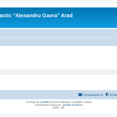
actic "Alexandru Gavra" Arad
Contactează-ne
Echip
Furnizat de
phpBB
® Forum Software © phpBB Limited
Translation/Traducere:
phpBB România
GZIP: Off