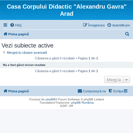
Casa Corpului Didactic "Alexandru Gavra"
Arad
FAQ
Înregistrare
Autentificare
C
Prima pagină
ă
Vezi subiecte active
u
Mergeți la căutare avansată
t
Căutarea a găsit 0 rezultate • Pagina
1
din
1
a
Nu a fost găsit niciun rezultat.
r
Căutarea a găsit 0 rezultate • Pagina
1
din
1
e
Mergi la
Prima pagină
Contactează-ne
Echipa
Furnizat de
phpBB
® Forum Software © phpBB Limited
Translation/Traducere:
phpBB România
GZIP: Off