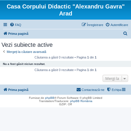
Casa Corpului Didactic "Alexandru Gavra"
Arad
FAQ
Înregistrare
Autentificare
C
Prima pagină
ă
Vezi subiecte active
u
Mergeți la căutare avansată
t
Căutarea a găsit 0 rezultate • Pagina
1
din
1
a
Nu a fost găsit niciun rezultat.
r
Căutarea a găsit 0 rezultate • Pagina
1
din
1
e
Mergi la
Prima pagină
Contactează-ne
Echipa
Furnizat de
phpBB
® Forum Software © phpBB Limited
Translation/Traducere:
phpBB România
GZIP: Off