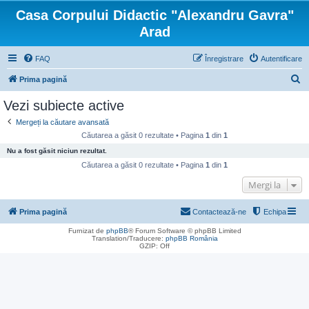
Casa Corpului Didactic "Alexandru Gavra"
Arad
FAQ
Înregistrare
Autentificare
C
Prima pagină
ă
Vezi subiecte active
u
Mergeți la căutare avansată
t
Căutarea a găsit 0 rezultate • Pagina
1
din
1
a
Nu a fost găsit niciun rezultat.
r
Căutarea a găsit 0 rezultate • Pagina
1
din
1
e
Mergi la
Prima pagină
Contactează-ne
Echipa
Furnizat de
phpBB
® Forum Software © phpBB Limited
Translation/Traducere:
phpBB România
GZIP: Off